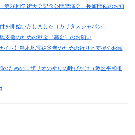
「第38回学術大会記念公開講演会」長崎開催のお知
受付を開始いたしました（カリタスジャパン）
災地支援のための献金（募金）のお願い
設サイト】熊本地震被災者のための祈りと支援のお願
界平和のためのロザリオの祈りの呼びかけ（教区平和推
内