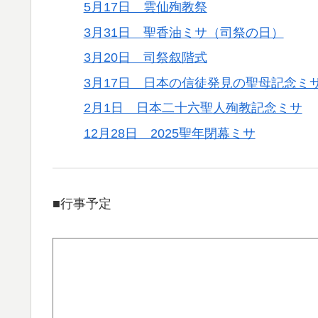
5月17日 雲仙殉教祭
3月31日 聖香油ミサ（司祭の日）
3月20日 司祭叙階式
3月17日 日本の信徒発見の聖母記念ミ
2月1日 日本二十六聖人殉教記念ミサ
12月28日 2025聖年閉幕ミサ
■行事予定