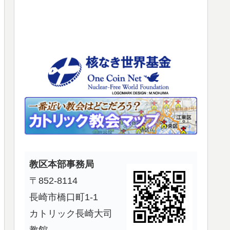
使
っ
て
く
だ
さ
い。
教区本部事務局
〒852-8114
長崎市橋口町1-1
カトリック長崎大司
教館