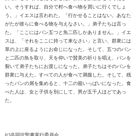
い。そうすれば、自分で村へ食べ物を買いに行くでしょ
う。」イエスは言われた。「行かせることはない。あなた
がたが彼らに食べる物を与えなさい。」弟子たちは言っ
た。「ここにはパン五つと魚二匹しかありません。」イエ
スは、「それをここに持って来なさい」と言い、群衆には
草の上に座るようにお命じになった。そして、五つのパン
と二匹の魚を取り、天を仰いで賛美の祈りを唱え、パンを
裂いて弟子たちにお渡しになった。弟子たちはそのパンを
群衆に与えた。すべての人が食べて満腹した。そして、残
ったパンの屑を集めると、十二の籠いっぱいになった。食
べた人は、女と子供を別にして、男が五千人ほどであっ
た。
(c)共同訳聖書実行委員会