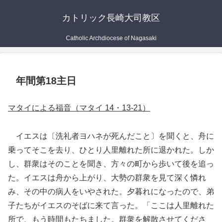
カトリック長崎大司教区
Catholic Archdiocese of Nagasaki
年間第18主日
マタイによる福音（マタイ 14・13-21）
イエスは〔洗礼者ヨハネが死んだこと〕を聞くと、舟に
乗ってそこを去り、ひとり人里離れた所に退かれた。しか
し、群衆はそのことを聞き、方々の町から歩いて後を追っ
た。イエスは舟から上がり、大勢の群衆を見て深く憐れ
み、その中の病人をいやされた。夕暮れになったので、弟
子たちがイエスのそばに来て言った。「ここは人里離れた
所で、もう時間もたちました。群衆を解散させてくださ