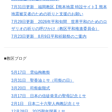
7月31日更新 福岡教区【熊本地震 特設サイト】熊本
地震被災者のための祈りと支援のお願い
7月29日更新 2026年平和旬間 世界平和のためのロ
ザリオの祈りの呼びかけ（教区平和推進委員会）
7月23日更新 8月9日平和祈願祭のご案内
■教区ブログ
5月17日 雲仙殉教祭
3月31日 聖香油ミサ（司祭の日）
3月20日 司祭叙階式
3月17日 日本の信徒発見の聖母記念ミサ
2月1日 日本二十六聖人殉教記念ミサ
12月28日 2025聖年閉幕ミサ