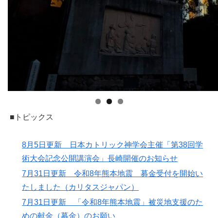
■トピックス
8月5日更新 日本カトリック神学会主催「第38回学
術大会記念公開講演会」長崎開催のお知らせ
7月31日更新 令和8年熊本地震 募金受付を開始い
たしました（カリタスジャパン）
7月31日更新 「令和8年熊本地震」被災地支援のた
めの献金（募金）のお願い