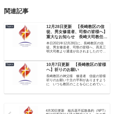
関連記事
12月28日更新 【長崎教区の信
Topics
徒、男女修道者、司祭の皆様へ】
重大なお知らせ 長崎大司教任命
および着座式等について
本日2021年12月28日に、長崎教区の信
徒、男女修道者、司祭の皆様へ、髙見三
明大司教より通達が出されましたので、
お知らせいたします。2021-12-28長崎大
司教任命および着座式等につい
て.pdf2021-12-29長崎大司教の交代にあ
10月7日更新 【長崎教区の皆様
Topics
た...
へ】祈りのお願い
長崎教区の神父様 修道者 信徒の皆様
祈りのお願い十主の平和がありますよう
に いつも教区のことを心にとめていた
だき、ありがとうございます。今年もロ
ザリオの月を迎え、本日は「ロザリオの
聖母」の記念日です。皆さま方は、この
10月のみならず、常日頃...
4月30日更新 核兵器不拡散条約（NPT）