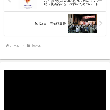
第11回再検討会議の開催にあたっての声
明（核兵器のない世界のためのパートナ
ーシップ）
5月17日 雲仙殉教祭
ホーム
Topics