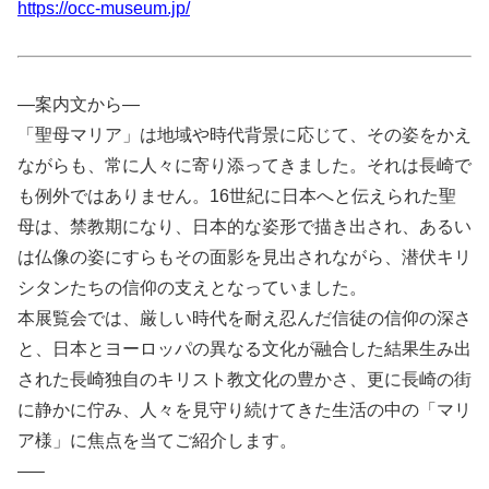
https://occ-museum.jp/
—案内文から—
「聖母マリア」は地域や時代背景に応じて、その姿をかえ
ながらも、常に人々に寄り添ってきました。それは長崎で
も例外ではありません。16世紀に日本へと伝えられた聖
母は、禁教期になり、日本的な姿形で描き出され、あるい
は仏像の姿にすらもその面影を見出されながら、潜伏キリ
シタンたちの信仰の支えとなっていました。
本展覧会では、厳しい時代を耐え忍んだ信徒の信仰の深さ
と、日本とヨーロッパの異なる文化が融合した結果生み出
された長崎独自のキリスト教文化の豊かさ、更に長崎の街
に静かに佇み、人々を見守り続けてきた生活の中の「マリ
ア様」に焦点を当てご紹介します。
—–