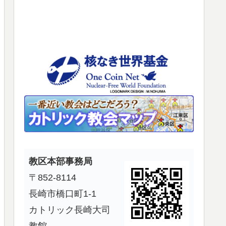
使
っ
て
く
だ
さ
い。
教区本部事務局
〒852-8114
長崎市橋口町1-1
カトリック長崎大司
教館