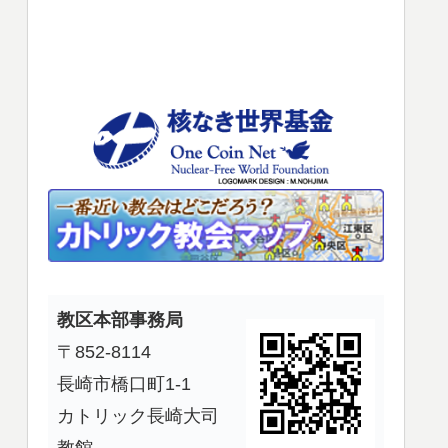
使
っ
て
く
だ
さ
い。
教区本部事務局
〒852-8114
長崎市橋口町1-1
カトリック長崎大司
教館