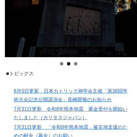
■トピックス
8月5日更新 日本カトリック神学会主催「第38回学
術大会記念公開講演会」長崎開催のお知らせ
7月31日更新 令和8年熊本地震 募金受付を開始い
たしました（カリタスジャパン）
7月31日更新 「令和8年熊本地震」被災地支援のた
めの献金（募金）のお願い