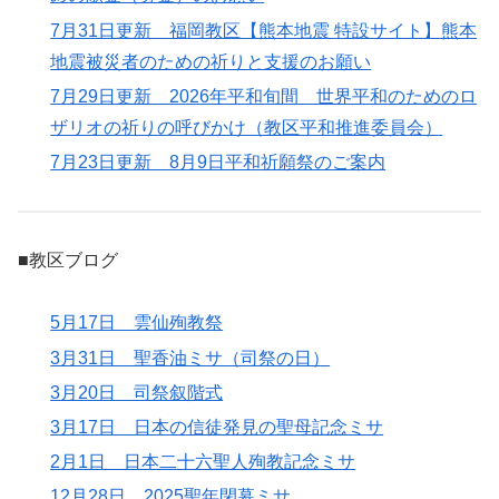
7月31日更新 福岡教区【熊本地震 特設サイト】熊本
地震被災者のための祈りと支援のお願い
7月29日更新 2026年平和旬間 世界平和のためのロ
ザリオの祈りの呼びかけ（教区平和推進委員会）
7月23日更新 8月9日平和祈願祭のご案内
■教区ブログ
5月17日 雲仙殉教祭
3月31日 聖香油ミサ（司祭の日）
3月20日 司祭叙階式
3月17日 日本の信徒発見の聖母記念ミサ
2月1日 日本二十六聖人殉教記念ミサ
12月28日 2025聖年閉幕ミサ