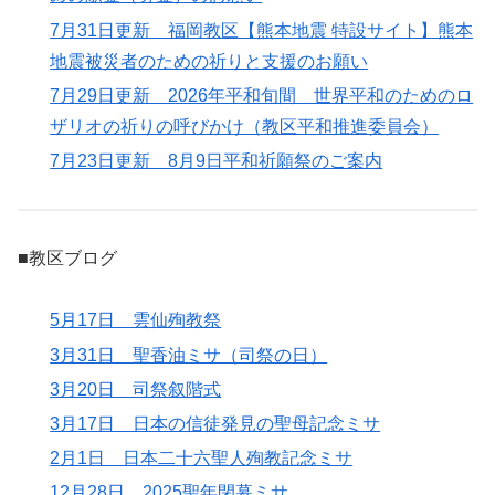
7月31日更新 福岡教区【熊本地震 特設サイト】熊本
地震被災者のための祈りと支援のお願い
7月29日更新 2026年平和旬間 世界平和のためのロ
ザリオの祈りの呼びかけ（教区平和推進委員会）
7月23日更新 8月9日平和祈願祭のご案内
■教区ブログ
5月17日 雲仙殉教祭
3月31日 聖香油ミサ（司祭の日）
3月20日 司祭叙階式
3月17日 日本の信徒発見の聖母記念ミサ
2月1日 日本二十六聖人殉教記念ミサ
12月28日 2025聖年閉幕ミサ