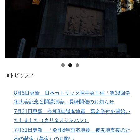
■トピックス
8月5日更新 日本カトリック神学会主催「第38回学
術大会記念公開講演会」長崎開催のお知らせ
7月31日更新 令和8年熊本地震 募金受付を開始い
たしました（カリタスジャパン）
7月31日更新 「令和8年熊本地震」被災地支援のた
めの献金（募金）のお願い