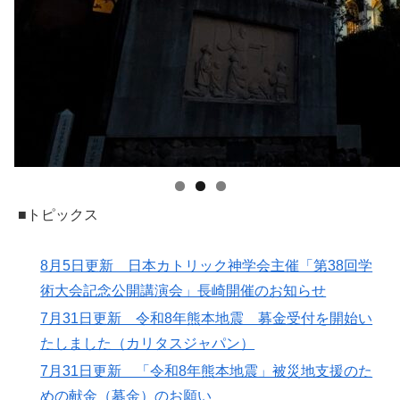
■トピックス
8月5日更新 日本カトリック神学会主催「第38回学
術大会記念公開講演会」長崎開催のお知らせ
7月31日更新 令和8年熊本地震 募金受付を開始い
たしました（カリタスジャパン）
7月31日更新 「令和8年熊本地震」被災地支援のた
めの献金（募金）のお願い