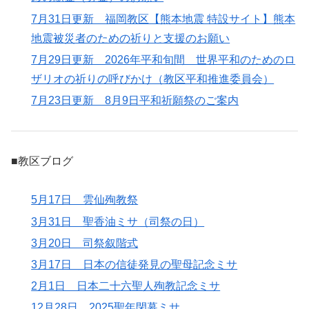
7月31日更新 福岡教区【熊本地震 特設サイト】熊本
地震被災者のための祈りと支援のお願い
7月29日更新 2026年平和旬間 世界平和のためのロ
ザリオの祈りの呼びかけ（教区平和推進委員会）
7月23日更新 8月9日平和祈願祭のご案内
■教区ブログ
5月17日 雲仙殉教祭
3月31日 聖香油ミサ（司祭の日）
3月20日 司祭叙階式
3月17日 日本の信徒発見の聖母記念ミサ
2月1日 日本二十六聖人殉教記念ミサ
12月28日 2025聖年閉幕ミサ