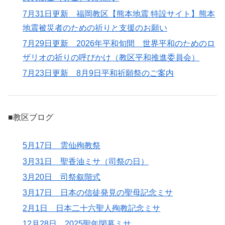
7月31日更新 福岡教区【熊本地震 特設サイト】熊本
地震被災者のための祈りと支援のお願い
7月29日更新 2026年平和旬間 世界平和のためのロ
ザリオの祈りの呼びかけ（教区平和推進委員会）
7月23日更新 8月9日平和祈願祭のご案内
■教区ブログ
5月17日 雲仙殉教祭
3月31日 聖香油ミサ（司祭の日）
3月20日 司祭叙階式
3月17日 日本の信徒発見の聖母記念ミサ
2月1日 日本二十六聖人殉教記念ミサ
12月28日 2025聖年閉幕ミサ