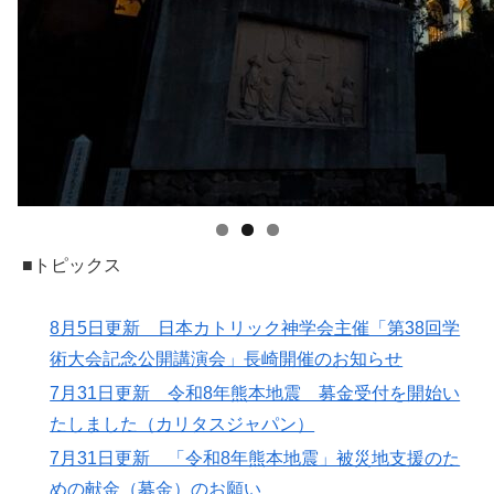
■トピックス
8月5日更新 日本カトリック神学会主催「第38回学
術大会記念公開講演会」長崎開催のお知らせ
7月31日更新 令和8年熊本地震 募金受付を開始い
たしました（カリタスジャパン）
7月31日更新 「令和8年熊本地震」被災地支援のた
めの献金（募金）のお願い