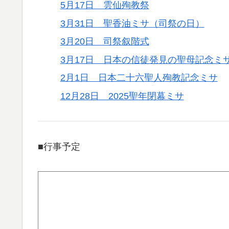
5月17日 雲仙殉教祭
3月31日 聖香油ミサ（司祭の日）
3月20日 司祭叙階式
3月17日 日本の信徒発見の聖母記念ミ
2月1日 日本二十六聖人殉教記念ミサ
12月28日 2025聖年閉幕ミサ
■行事予定