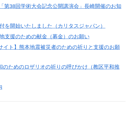
「第38回学術大会記念公開講演会」長崎開催のお知
受付を開始いたしました（カリタスジャパン）
災地支援のための献金（募金）のお願い
設サイト】熊本地震被災者のための祈りと支援のお願
界平和のためのロザリオの祈りの呼びかけ（教区平和推
内