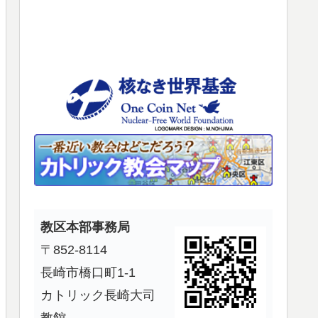
使
っ
て
く
だ
さ
い。
教区本部事務局
〒852-8114
長崎市橋口町1-1
カトリック長崎大司
教館