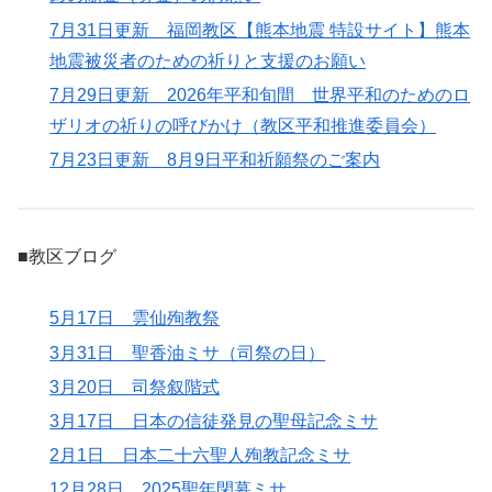
7月31日更新 福岡教区【熊本地震 特設サイト】熊本
地震被災者のための祈りと支援のお願い
7月29日更新 2026年平和旬間 世界平和のためのロ
ザリオの祈りの呼びかけ（教区平和推進委員会）
7月23日更新 8月9日平和祈願祭のご案内
■教区ブログ
5月17日 雲仙殉教祭
3月31日 聖香油ミサ（司祭の日）
3月20日 司祭叙階式
3月17日 日本の信徒発見の聖母記念ミサ
2月1日 日本二十六聖人殉教記念ミサ
12月28日 2025聖年閉幕ミサ