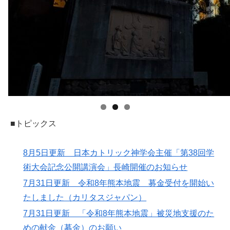
■トピックス
8月5日更新 日本カトリック神学会主催「第38回学
術大会記念公開講演会」長崎開催のお知らせ
7月31日更新 令和8年熊本地震 募金受付を開始い
たしました（カリタスジャパン）
7月31日更新 「令和8年熊本地震」被災地支援のた
めの献金（募金）のお願い