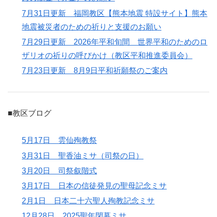
7月31日更新 福岡教区【熊本地震 特設サイト】熊本
地震被災者のための祈りと支援のお願い
7月29日更新 2026年平和旬間 世界平和のためのロ
ザリオの祈りの呼びかけ（教区平和推進委員会）
7月23日更新 8月9日平和祈願祭のご案内
■教区ブログ
5月17日 雲仙殉教祭
3月31日 聖香油ミサ（司祭の日）
3月20日 司祭叙階式
3月17日 日本の信徒発見の聖母記念ミサ
2月1日 日本二十六聖人殉教記念ミサ
12月28日 2025聖年閉幕ミサ