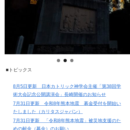
■トピックス
8月5日更新 日本カトリック神学会主催「第38回学
術大会記念公開講演会」長崎開催のお知らせ
7月31日更新 令和8年熊本地震 募金受付を開始い
たしました（カリタスジャパン）
7月31日更新 「令和8年熊本地震」被災地支援のた
めの献金（募金）のお願い