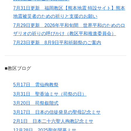
7月31日更新 福岡教区【熊本地震 特設サイト】熊本
地震被災者のための祈りと支援のお願い
7月29日更新 2026年平和旬間 世界平和のためのロ
ザリオの祈りの呼びかけ（教区平和推進委員会）
7月23日更新 8月9日平和祈願祭のご案内
■教区ブログ
5月17日 雲仙殉教祭
3月31日 聖香油ミサ（司祭の日）
3月20日 司祭叙階式
3月17日 日本の信徒発見の聖母記念ミサ
2月1日 日本二十六聖人殉教記念ミサ
12月28日 2025聖年閉幕ミサ