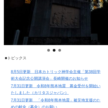
■トピックス
8月5日更新 日本カトリック神学会主催「第38回学
術大会記念公開講演会」長崎開催のお知らせ
7月31日更新 令和8年熊本地震 募金受付を開始い
たしました（カリタスジャパン）
7月31日更新 「令和8年熊本地震」被災地支援のた
めの献金（募金）のお願い