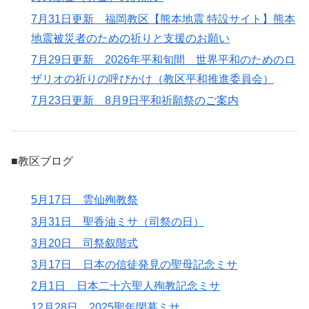
7月31日更新 福岡教区【熊本地震 特設サイト】熊本
地震被災者のための祈りと支援のお願い
7月29日更新 2026年平和旬間 世界平和のためのロ
ザリオの祈りの呼びかけ（教区平和推進委員会）
7月23日更新 8月9日平和祈願祭のご案内
■教区ブログ
5月17日 雲仙殉教祭
3月31日 聖香油ミサ（司祭の日）
3月20日 司祭叙階式
3月17日 日本の信徒発見の聖母記念ミサ
2月1日 日本二十六聖人殉教記念ミサ
12月28日 2025聖年閉幕ミサ