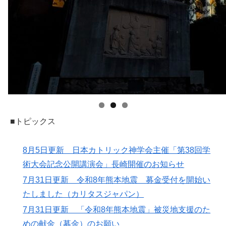
■トピックス
8月5日更新 日本カトリック神学会主催「第38回学
術大会記念公開講演会」長崎開催のお知らせ
7月31日更新 令和8年熊本地震 募金受付を開始い
たしました（カリタスジャパン）
7月31日更新 「令和8年熊本地震」被災地支援のた
めの献金（募金）のお願い