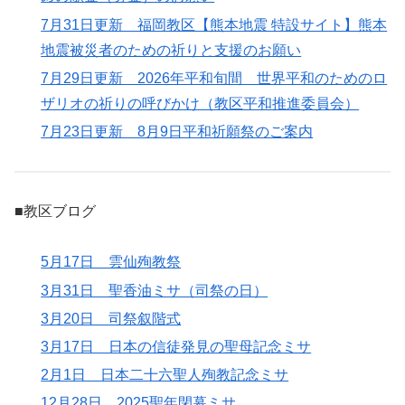
7月31日更新 福岡教区【熊本地震 特設サイト】熊本
地震被災者のための祈りと支援のお願い
7月29日更新 2026年平和旬間 世界平和のためのロ
ザリオの祈りの呼びかけ（教区平和推進委員会）
7月23日更新 8月9日平和祈願祭のご案内
■教区ブログ
5月17日 雲仙殉教祭
3月31日 聖香油ミサ（司祭の日）
3月20日 司祭叙階式
3月17日 日本の信徒発見の聖母記念ミサ
2月1日 日本二十六聖人殉教記念ミサ
12月28日 2025聖年閉幕ミサ