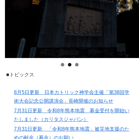
■トピックス
8月5日更新 日本カトリック神学会主催「第38回学
術大会記念公開講演会」長崎開催のお知らせ
7月31日更新 令和8年熊本地震 募金受付を開始い
たしました（カリタスジャパン）
7月31日更新 「令和8年熊本地震」被災地支援のた
めの献金（募金）のお願い