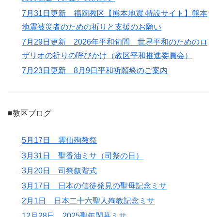
7月31日更新 福岡教区【熊本地震 特設サイト】熊本
地震被災者のための祈りと支援のお願い
7月29日更新 2026年平和旬間 世界平和のためのロ
ザリオの祈りの呼びかけ（教区平和推進委員会）
7月23日更新 8月9日平和祈願祭のご案内
■教区ブログ
5月17日 雲仙殉教祭
3月31日 聖香油ミサ（司祭の日）
3月20日 司祭叙階式
3月17日 日本の信徒発見の聖母記念ミサ
2月1日 日本二十六聖人殉教記念ミサ
12月28日 2025聖年閉幕ミサ