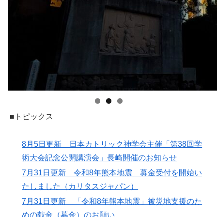
■トピックス
8月5日更新 日本カトリック神学会主催「第38回学
術大会記念公開講演会」長崎開催のお知らせ
7月31日更新 令和8年熊本地震 募金受付を開始い
たしました（カリタスジャパン）
7月31日更新 「令和8年熊本地震」被災地支援のた
めの献金（募金）のお願い