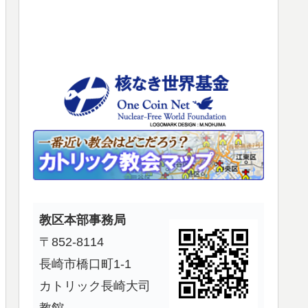
使
っ
て
く
だ
さ
い。
教区本部事務局
〒852-8114
長崎市橋口町1-1
カトリック長崎大司
教館