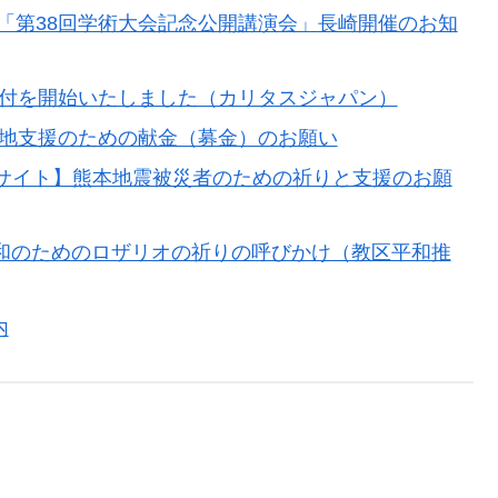
「第38回学術大会記念公開講演会」長崎開催のお知
受付を開始いたしました（カリタスジャパン）
災地支援のための献金（募金）のお願い
設サイト】熊本地震被災者のための祈りと支援のお願
界平和のためのロザリオの祈りの呼びかけ（教区平和推
内