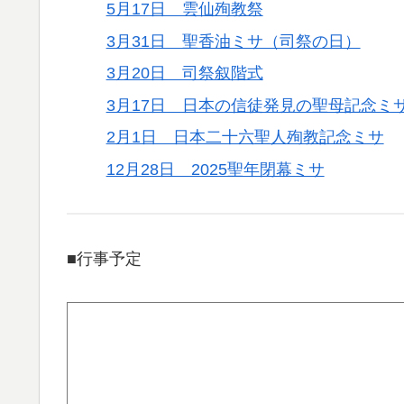
5月17日 雲仙殉教祭
3月31日 聖香油ミサ（司祭の日）
3月20日 司祭叙階式
3月17日 日本の信徒発見の聖母記念ミ
2月1日 日本二十六聖人殉教記念ミサ
12月28日 2025聖年閉幕ミサ
■行事予定