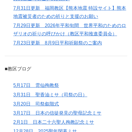
7月31日更新 福岡教区【熊本地震 特設サイト】熊本
地震被災者のための祈りと支援のお願い
7月29日更新 2026年平和旬間 世界平和のためのロ
ザリオの祈りの呼びかけ（教区平和推進委員会）
7月23日更新 8月9日平和祈願祭のご案内
■教区ブログ
5月17日 雲仙殉教祭
3月31日 聖香油ミサ（司祭の日）
3月20日 司祭叙階式
3月17日 日本の信徒発見の聖母記念ミサ
2月1日 日本二十六聖人殉教記念ミサ
12月28日 2025聖年閉幕ミサ