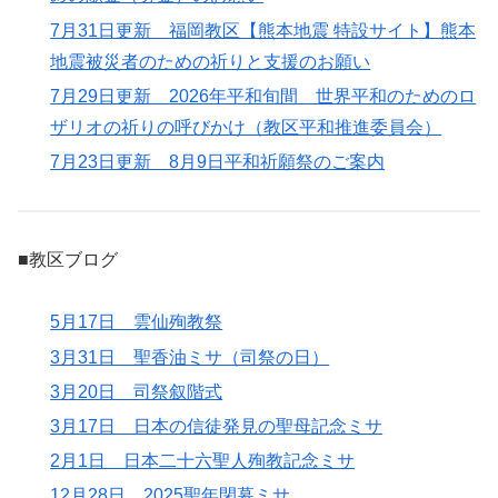
7月31日更新 福岡教区【熊本地震 特設サイト】熊本
地震被災者のための祈りと支援のお願い
7月29日更新 2026年平和旬間 世界平和のためのロ
ザリオの祈りの呼びかけ（教区平和推進委員会）
7月23日更新 8月9日平和祈願祭のご案内
■教区ブログ
5月17日 雲仙殉教祭
3月31日 聖香油ミサ（司祭の日）
3月20日 司祭叙階式
3月17日 日本の信徒発見の聖母記念ミサ
2月1日 日本二十六聖人殉教記念ミサ
12月28日 2025聖年閉幕ミサ