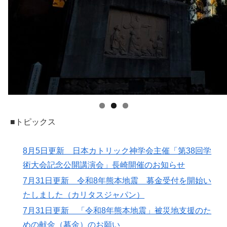
■トピックス
8月5日更新 日本カトリック神学会主催「第38回学
術大会記念公開講演会」長崎開催のお知らせ
7月31日更新 令和8年熊本地震 募金受付を開始い
たしました（カリタスジャパン）
7月31日更新 「令和8年熊本地震」被災地支援のた
めの献金（募金）のお願い