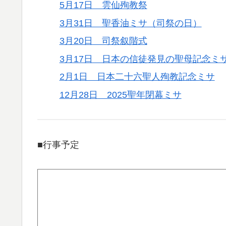
5月17日 雲仙殉教祭
3月31日 聖香油ミサ（司祭の日）
3月20日 司祭叙階式
3月17日 日本の信徒発見の聖母記念ミ
2月1日 日本二十六聖人殉教記念ミサ
12月28日 2025聖年閉幕ミサ
■行事予定