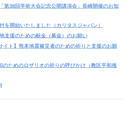
「第38回学術大会記念公開講演会」長崎開催のお知
受付を開始いたしました（カリタスジャパン）
災地支援のための献金（募金）のお願い
設サイト】熊本地震被災者のための祈りと支援のお願
界平和のためのロザリオの祈りの呼びかけ（教区平和推
内