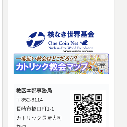
使
っ
て
く
だ
さ
い。
教区本部事務局
〒852-8114
長崎市橋口町1-1
カトリック長崎大司
教館