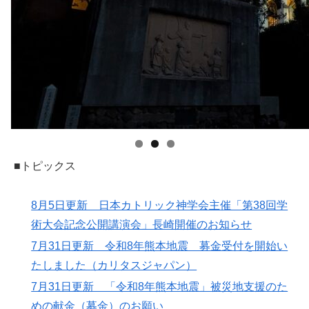
■トピックス
8月5日更新 日本カトリック神学会主催「第38回学
術大会記念公開講演会」長崎開催のお知らせ
7月31日更新 令和8年熊本地震 募金受付を開始い
たしました（カリタスジャパン）
7月31日更新 「令和8年熊本地震」被災地支援のた
めの献金（募金）のお願い