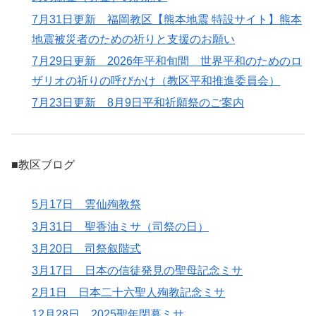
7月31日更新 福岡教区【熊本地震 特設サイト】熊本
地震被災者のための祈りと支援のお願い
7月29日更新 2026年平和旬間 世界平和のためのロ
ザリオの祈りの呼びかけ（教区平和推進委員会）
7月23日更新 8月9日平和祈願祭のご案内
■教区ブログ
5月17日 雲仙殉教祭
3月31日 聖香油ミサ（司祭の日）
3月20日 司祭叙階式
3月17日 日本の信徒発見の聖母記念ミサ
2月1日 日本二十六聖人殉教記念ミサ
12月28日 2025聖年閉幕ミサ