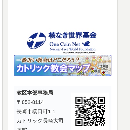
使
っ
て
く
だ
さ
い。
教区本部事務局
〒852-8114
長崎市橋口町1-1
カトリック長崎大司
教館