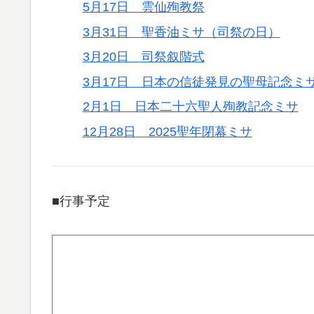
5月17日 雲仙殉教祭
3月31日 聖香油ミサ（司祭の日）
3月20日 司祭叙階式
3月17日 日本の信徒発見の聖母記念ミ
2月1日 日本二十六聖人殉教記念ミサ
12月28日 2025聖年閉幕ミサ
■行事予定