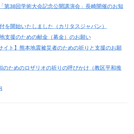
「第38回学術大会記念公開講演会」長崎開催のお知
受付を開始いたしました（カリタスジャパン）
災地支援のための献金（募金）のお願い
設サイト】熊本地震被災者のための祈りと支援のお願
界平和のためのロザリオの祈りの呼びかけ（教区平和推
内