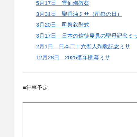
5月17日 雲仙殉教祭
3月31日 聖香油ミサ（司祭の日）
3月20日 司祭叙階式
3月17日 日本の信徒発見の聖母記念ミ
2月1日 日本二十六聖人殉教記念ミサ
12月28日 2025聖年閉幕ミサ
■行事予定