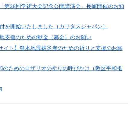
「第38回学術大会記念公開講演会」長崎開催のお知
受付を開始いたしました（カリタスジャパン）
災地支援のための献金（募金）のお願い
設サイト】熊本地震被災者のための祈りと支援のお願
界平和のためのロザリオの祈りの呼びかけ（教区平和推
内