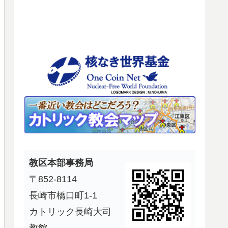
使
っ
て
く
だ
さ
い。
教区本部事務局
〒852-8114
長崎市橋口町1-1
カトリック長崎大司
教館