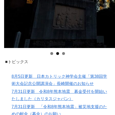
■トピックス
8月5日更新 日本カトリック神学会主催「第38回学
術大会記念公開講演会」長崎開催のお知らせ
7月31日更新 令和8年熊本地震 募金受付を開始い
たしました（カリタスジャパン）
7月31日更新 「令和8年熊本地震」被災地支援のた
めの献金（募金）のお願い