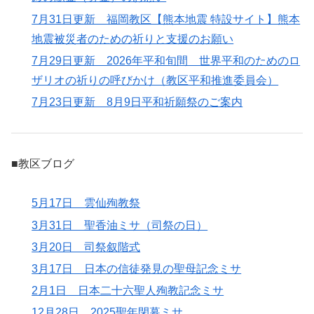
7月31日更新 福岡教区【熊本地震 特設サイト】熊本
地震被災者のための祈りと支援のお願い
7月29日更新 2026年平和旬間 世界平和のためのロ
ザリオの祈りの呼びかけ（教区平和推進委員会）
7月23日更新 8月9日平和祈願祭のご案内
■教区ブログ
5月17日 雲仙殉教祭
3月31日 聖香油ミサ（司祭の日）
3月20日 司祭叙階式
3月17日 日本の信徒発見の聖母記念ミサ
2月1日 日本二十六聖人殉教記念ミサ
12月28日 2025聖年閉幕ミサ