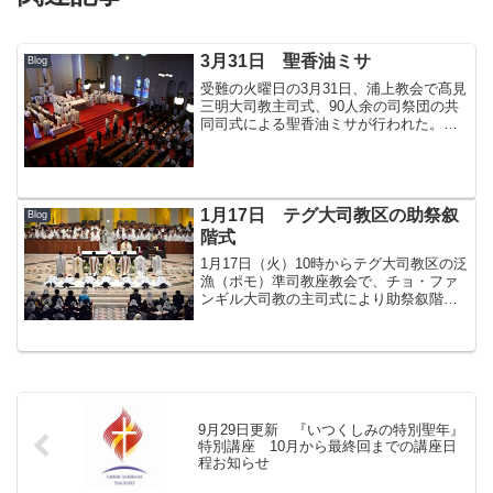
3月31日 聖香油ミサ
Blog
受難の火曜日の3月31日、浦上教会で髙見
三明大司教主司式、90人余の司祭団の共
同司式による聖香油ミサが行われた。髙
見大司教は、「すべてはミサに始まり、
ミサに終わる。ミサは私たちの生活の源
泉であり頂点であると公会議は教えてい
ます」と話し、私た...
1月17日 テグ大司教区の助祭叙
Blog
階式
1月17日（火）10時からテグ大司教区の泛
漁（ポモ）準司教座教会で、チョ・ファ
ンギル大司教の主司式により助祭叙階式
が行われた。髙見三明大司教（長崎教
区）と宮原良治司教（福岡教区）も共同
司式を務めた。 この日、助祭に叙階さ
れた7人のうち、キム...
9月29日更新 『いつくしみの特別聖年』
特別講座 10月から最終回までの講座日
程お知らせ