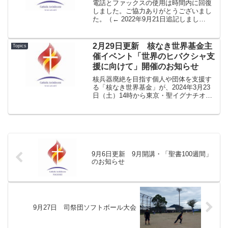
電話とファックスの使用は時間内に回復
しました。ご協力ありがとうございまし
た。（← 2022年9月21日追記しまし
た。） 9月21日（水）カトリックセンタ
ーの電気設備点検に伴い（停電）、次の
日時に通信機器の電源をオフにいたしま
2月29日更新 核なき世界基金主
Topics
す。この間は、電...
催イベント「世界のヒバクシャ支
援に向けて」開催のお知らせ
核兵器廃絶を目指す個人や団体を支援す
る「核なき世界基金」が、2024年3月23
日（土）14時から東京・聖イグナチオ教
会（麹町教会）で、「世界のヒバクシャ
支援に向けて」と題するイベントを開催
します。 詳細は以下のページをご確認
ください。核なき...
9月6日更新 9月開講・「聖書100週間」
のお知らせ
9月27日 司祭団ソフトボール大会