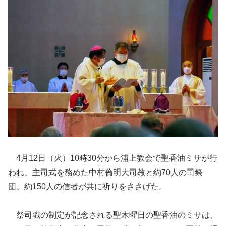
4月12日（火）10時30分から浦上教会で聖香油ミサが行
われ、主司式を務めた中村倫明大司教と約70人の司祭
団、約150人の信者が共に祈りをささげた。
祭司職の制定が記念される聖木曜日の聖香油のミサは、