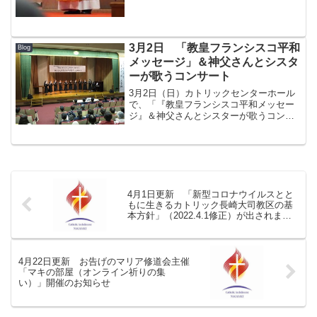
3月2日 「教皇フランシスコ平和
Blog
メッセージ」＆神父さんとシスタ
ーが歌うコンサート
3月2日（日）カトリックセンターホール
で、「『教皇フランシスコ平和メッセー
ジ』＆神父さんとシスターが歌うコンサ
ート」（カトリック長崎大司教区平和推
進委員会主催）が行われた。 集いで
は、日本二十六聖人記念館館長レンゾ・
デ・ルカ師による、教皇フ...
4月1日更新 「新型コロナウイルスとと
もに生きるカトリック長崎大司教区の基
本方針」（2022.4.1修正）が出されまし
た
4月22日更新 お告げのマリア修道会主催
「マキの部屋（オンライン祈りの集
い）」開催のお知らせ