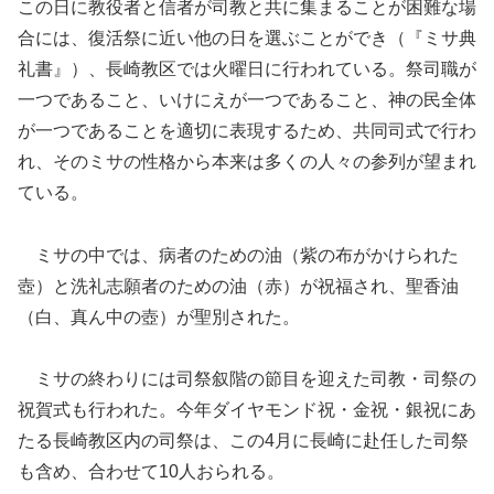
この日に教役者と信者が司教と共に集まることが困難な場
合には、復活祭に近い他の日を選ぶことができ（『ミサ典
礼書』）、長崎教区では火曜日に行われている。祭司職が
一つであること、いけにえが一つであること、神の民全体
が一つであることを適切に表現するため、共同司式で行わ
れ、そのミサの性格から本来は多くの人々の参列が望まれ
ている。
ミサの中では、病者のための油（紫の布がかけられた
壺）と洗礼志願者のための油（赤）が祝福され、聖香油
（白、真ん中の壺）が聖別された。
ミサの終わりには司祭叙階の節目を迎えた司教・司祭の
祝賀式も行われた。今年ダイヤモンド祝・金祝・銀祝にあ
たる長崎教区内の司祭は、この4月に長崎に赴任した司祭
も含め、合わせて10人おられる。