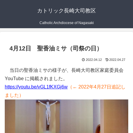
カトリック長崎大司教区
Catholic Archdiocese of Nagasaki
4月12日 聖香油ミサ（司祭の日）
2022.04.12
2022.04.27
当日の聖香油ミサの様子が、長崎大司教区家庭委員会
YouTube に掲載されました。
https://youtu.be/vGL1fKXGj6w
（← 2022年4月27日追記し
ました）