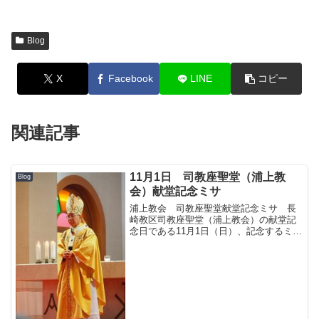
Blog
X
Facebook
LINE
コピー
関連記事
11月1日 司教座聖堂（浦上教
Blog
会）献堂記念ミサ
浦上教会 司教座聖堂献堂記念ミサ 長
崎教区司教座聖堂（浦上教会）の献堂記
念日である11月1日（日）、記念するミサ
が18時30分から行われた。髙見三明大司
教の主司式、中村倫明補佐司教と8人の司
祭の共同司式により、集まった人々が共
に祈りをささげ...