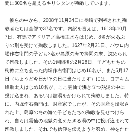
間に300名を超えるキリシタンが殉教しています。
彼らの中から、2008年11月24日に長崎で列福された殉
教者たちは全部で37名です。内訳を言えば、1613年10月
7日、有馬でアドリアノ高橋主水をはじめ、8名が火あぶ
りの刑を受けて殉教しました。1627年2月21日、パウロ内
堀作右衛門の子ども3名が島原の海で拷問の末、沈められ
て殉教しました。その1週間後の2月28日、子どもたちの
殉教に立ち会った内堀作右衛門はじめ16名が、また5月17
日（ちょうど今日がその日に当たります）には、ヨアキム
峰助太夫はじめ10名が、ここ雲仙で沸き立つ熱湯の中に
投げ込まれ、あるいは熱湯をかけられて殉教しました。特
に、内堀作右衛門は、財産家でしたが、その財産を没収さ
れた上、島原の冬の海で子どもたちの殉教を見せつけら
れ、自らは雲仙の地獄の煮えたぎる湯の中に投げ込まれて
殉教しました。それでも信仰を伝えようと努め、神をたた