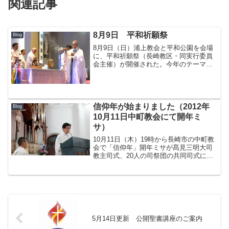
関連記事
8月9日 平和祈願祭
Blog
8月9日（日）浦上教会と平和公園を会場
に、平和祈願祭（長崎教区・同実行委員
会主催）が開催された。今年のテーマ
は、「わたしの願い あなたと同じ 世界平
和」。 ミサの前には、「浦上教会の被
爆マリア像」とスペイン・ビルバオ教区
から寄贈された「ゲル...
信仰年が始まりました（2012年
Blog
10月11日中町教会にて開年ミ
サ）
10月11日（木）19時から長崎市の中町教
会で「信仰年」開年ミサが髙見三明大司
教主司式、20人の司祭団の共同司式によ
り行われ、皆で共に祈った。ミサの説教
の中で萩原 劭神父は、信者としてのアイ
デンティティーをふまえて生きること、
また現代社会に...
5月14日更新 公開聖書講座のご案内