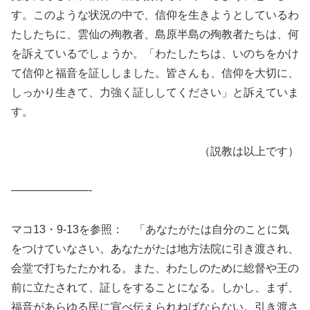
す。このような状況の中で、信仰を生きようとしているわ
たしたちに、雲仙の殉教者、島原半島の殉教者たちは、何
を訴えているでしょうか。「わたしたちは、いのちをかけ
て信仰と福音を証ししました。皆さんも、信仰を大切に、
しっかり生きて、力強く証ししてください」と訴えていま
す。
（説教は以上です）
———————-
マコ13・9-13を参照： 「あなたがたは自分のことに気
をつけていなさい。あなたがたは地方法院に引き渡され、
会堂で打ちたたかれる。また、わたしのために総督や王の
前に立たされて、証しをすることになる。しかし、まず、
福音があらゆる民に宣べ伝えられねばならない。引き渡さ