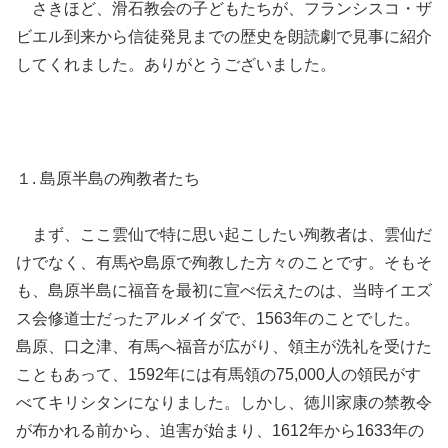
さきほど、滑石教会の子どもたちが、フランシスコ・ザ
ビエル到来から信徒発見までの歴史を朗読劇で見事に紹介
してくれました。ありがとうございました。
１. 島原半島の殉教者たち
まず、ここ雲仙で特に思い起こしたい殉教者は、雲仙だ
けでなく、有馬や島原で殉教した方々のことです。そもそ
も、島原半島に福音を最初に宣べ伝えたのは、当時イエズ
ス会修道士だったアルメイダで、1563年のことでした。
島原、口之津、有馬へ福音が広がり、領主が洗礼を受けた
こともあって、1592年には有馬領の75,000人の領民がす
べてキリシタンになりました。しかし、徳川家康の禁教令
が布かれる前から、迫害が始まり、1612年から1633年の