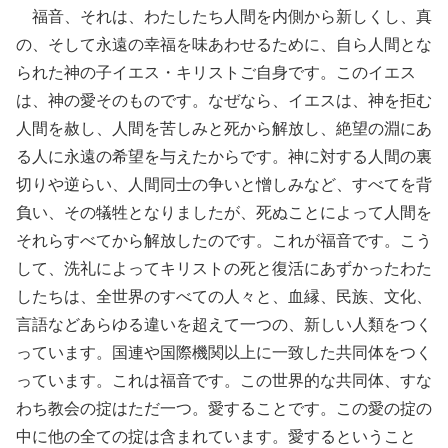
福音、それは、わたしたち人間を内側から新しくし、真
の、そして永遠の幸福を味あわせるために、自ら人間とな
られた神の子イエス・キリストご自身です。このイエス
は、神の愛そのものです。なぜなら、イエスは、神を拒む
人間を赦し、人間を苦しみと死から解放し、絶望の淵にあ
る人に永遠の希望を与えたからです。神に対する人間の裏
切りや逆らい、人間同士の争いと憎しみなど、すべてを背
負い、その犠牲となりましたが、死ぬことによって人間を
それらすべてから解放したのです。これが福音です。こう
して、洗礼によってキリストの死と復活にあずかったわた
したちは、全世界のすべての人々と、血縁、民族、文化、
言語などあらゆる違いを超えて一つの、新しい人類をつく
っています。国連や国際機関以上に一致した共同体をつく
っています。これは福音です。この世界的な共同体、すな
わち教会の掟はただ一つ。愛することです。この愛の掟の
中に他の全ての掟は含まれています。愛するということ