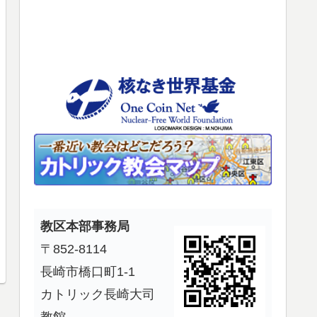
使
っ
て
く
だ
さ
い。
教区本部事務局
〒852-8114
長崎市橋口町1-1
カトリック長崎大司
教館