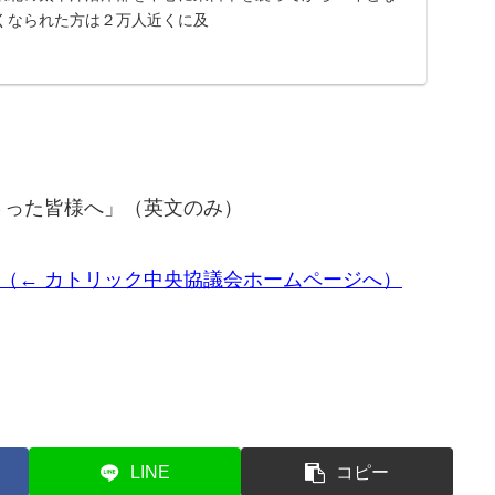
くなられた方は２万人近くに及
さった皆様へ」（英文のみ）
03/11/22275/ （← カトリック中央協議会ホームページへ）
LINE
コピー