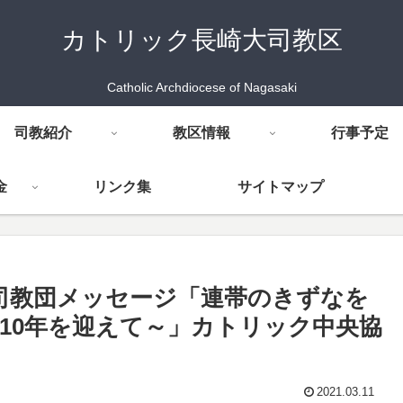
カトリック長崎大司教区
Catholic Archdiocese of Nagasaki
司教紹介
教区情報
行事予定
金
リンク集
サイトマップ
ク司教団メッセージ「連帯のきずなを
興10年を迎えて～」カトリック中央協
2021.03.11