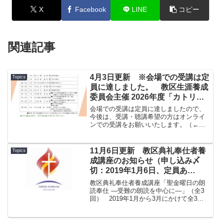
X
Facebook
LINE
コピー
関連記事
4月3日更新 ※会場での受講は定
Topics
員に達しました。 教区生涯養成
委員会主催 2026年度「カトリッ
ク講座」のご案内
会場での受講は定員に達しましたので、
今後は、受講・聴講希望の方はオンライ
ンでの受講をお願いいたします。（←
2026年4月3日追記しました。） 「カト
リック講座」の会場での受講は、定員に
なり次第締め切らせていただきます。ど
11月6日更新 教区典礼奉仕者養
Topics
うぞよろしくお願い...
成講座のお知らせ（申し込み〆
切：2019年1月6日、定員あ
り） ※ポスターがダウンロード
教区典礼奉仕者養成講座「聖金曜日の朗
できます。
読奉仕 ―受難の朗読を中心に―」（全3
回） 2019年1月から3月にかけて全3
回、朗読法を学ぶ講座が開かれます。対
象は典礼で聖書朗読を担当する方で、定