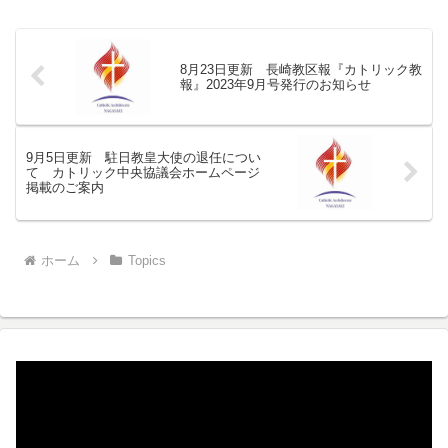
員は30名、先着順となります。詳細をご
確認いただき、ぜ...
8月23日更新 長崎教区報『カトリック教
報』2023年9月号発行のお知らせ
9月5日更新 駐日教皇大使の退任につい
て カトリック中央協議会ホームページ
掲載のご案内
ホーム
Topics