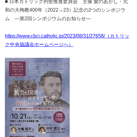
■ 日本カトリック列聖推進委員会 主催 愛のあかし・元
和の大殉教400年（2022→23）記念の2つのシンポジウ
ム ―第2回シンポジウムのお知らせ―
https://www.cbcj.catholic.jp/2023/08/31/27658/（カトリッ
ク中央協議会ホームページへ）