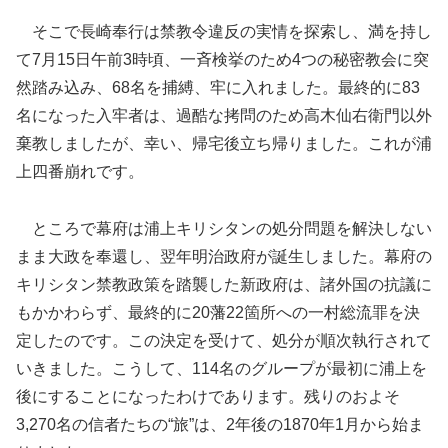
そこで長崎奉行は禁教令違反の実情を探索し、満を持し
て7月15日午前3時頃、一斉検挙のため4つの秘密教会に突
然踏み込み、68名を捕縛、牢に入れました。最終的に83
名になった入牢者は、過酷な拷問のため高木仙右衛門以外
棄教しましたが、幸い、帰宅後立ち帰りました。これが浦
上四番崩れです。
ところで幕府は浦上キリシタンの処分問題を解決しない
まま大政を奉還し、翌年明治政府が誕生しました。幕府の
キリシタン禁教政策を踏襲した新政府は、諸外国の抗議に
もかかわらず、最終的に20藩22箇所への一村総流罪を決
定したのです。この決定を受けて、処分が順次執行されて
いきました。こうして、114名のグループが最初に浦上を
後にすることになったわけであります。残りのおよそ
3,270名の信者たちの“旅”は、2年後の1870年1月から始ま