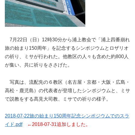
7月22日（日）12時30分から浦上教会で「浦上四番崩れ
旅の始まり150周年」を記念するシンポジウムとロザリオ
の祈り、ミサが行われた。他教区の人々も含めた約800人
が集い、共に祈りをささげた。
写真は、流配先の６教区（名古屋・京都・大阪・広島・
高松・鹿児島）の代表者が登壇したシンポジウムと、ミサ
で説教をする髙見大司教、ミサでの祈りの様子。
2018-07-22旅の始まり150周年記念シンポジウムでのスラ
イド.pdf
←2018-07-31追加しました。