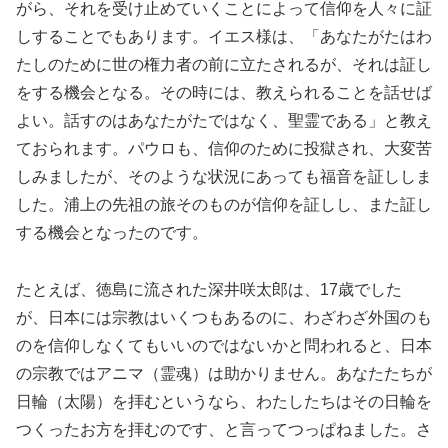
がら、それを受け止めていくことによって信仰を人々に証
しすることでもあります。イエス様は、「あなたがたはわ
たしのために世の権力者の前に立たされるが、それは証し
をする機会となる。その時には、教えられることを話せば
よい。話すのはあなたがたではなく、聖霊である」と教え
ておられます。パウロも、信仰のために投獄され、大変苦
しみましたが、そのような状況にあっても福音を証ししま
した。浦上の先祖の旅そのものが信仰を証しし、また証し
する機会となったのです。
たとえば、徳島に流された深井咲太郎は、17歳でした
が、日本には宗教はいくつもあるのに、わざわざ外国のも
のを信仰しなくてもいいのではないかと問われると、日本
の宗教ではアニマ（霊魂）は助かりません。あなたたちが
日輪（太陽）を拝むというなら、わたしたちはその日輪を
つくったお方を拝むのです、と言ってつっぱねました。さ