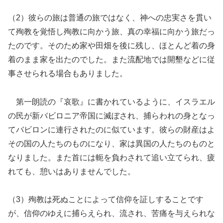
（2）彼らの旅は普通の旅ではなく、神への忠実さを貫い
て殉教を覚悟し殉教に向かう旅、真の幸福に向かう旅だっ
たのです。そのため家や田畑を後に残し、ほとんど着の身
着のまま家を出たのでした。また流配地では開墾などに従
事させられる場合もありました。
第一朗読の『哀歌』に書かれているように、イスラエル
の民が新バビロニア帝国に滅ぼされ、捕らわれの身となっ
てバビロンに連行されたのに似ています。彼らの財産はよ
その国の人たちのものになり、家は異国の人たちのものと
なりました。また首には軛を負わされて追い立てられ、疲
れても、憩いはありませんでした。
（3）殉教は死ぬことによって信仰を証しすることです
が、信仰のゆえに捕らえられ、流され、苦痛を与えられな