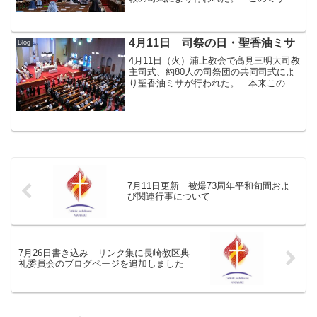
は、2023年10月に開催される世界代表司
教会議（シノドス）第16回通常総会に向
けた「過程」の始まりを告げるミサ。10
4月11日 司祭の日・聖香油ミサ
月10日（日...
Blog
4月11日（火）浦上教会で髙見三明大司教
主司式、約80人の司祭団の共同司式によ
り聖香油ミサが行われた。 本来このミ
サは聖木曜日の午前中に行われるが、長
崎教区では司牧上の理由で毎年受難の火
曜日に行っている。大司教は、ミサの中
で祝福される病者の...
7月11日更新 被爆73周年平和旬間およ
び関連行事について
7月26日書き込み リンク集に長崎教区典
礼委員会のブログページを追加しました