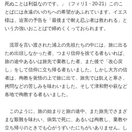
死ぬことは利益なのです。」（フィリ1・20-21）このこ
とばには永遠のいのちへの希望があふれています。イエス
様は、迫害の予告を「最後まで耐え忍ぶ者は救われる」と
いう力強いおことばで締めくくっておられます。
流罪を言い渡された浦上の先祖たちの中には、旅に出る
ため出頭しなかった者、つまり信仰を捨てる者もいれば、
旅の途中あるいは旅先で棄教した者、また後で「改心戻
し」をして信仰に立ち帰る者もいました。しかし大方の信
者は、殉教を覚悟の上で旅に出て、旅先では飢えと寒さ、
拷問などの苦しみを味わいました。そして津和野や萩など
各地で殉教する者もいました。
このように、旅の始まりと旅の途中、また旅先でさまざ
まな艱難を味わい、病気で死に、あるいは殉教し、棄教や
立ち帰りのときでも心がうずいたにちがいありません。し