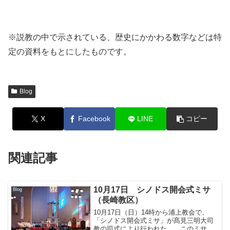
※説教の中で示されている、歴史にかかわる数字などは特
定の資料をもとにしたものです。
Blog
X
Facebook
LINE
コピー
関連記事
10月17日 シノドス開会式ミサ
Blog
（長崎教区）
10月17日（日）14時から浦上教会で、
「シノドス開会式ミサ」が髙見三明大司
教の司式により行われた。 このミサ