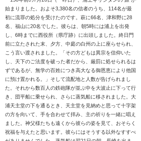
始まりました。およそ3,380名の信者のうち、114名が最
初に流罪の処分を受けたのです。萩に66名、津和野に28
名、福山に20名でした。彼らは、朝5時には浦上を出発
し、6時までに西役所（県庁跡）に出頭しました。終日門
前に立たされた末、夕方、中庭の白州の上に座らせられ、
こう言い渡されました。「その方どもは異宗を信仰いた
し、天下のご法度を破った者だから、厳罰に処せられるは
ずであるが、無学の百姓につき高大なる御恩恵により他国
に預け置かれる。」そして流配地と人数が告げられまし
た。それから数百人の鉄砲隊が並ぶ中を大波止に下って行
き、団平船に乗せられ、さらに蒸気船に移されました。大
浦天主堂の下を通るとき、天主堂を見納めと思って十字架
の方を向いて、手を合わせて拝み、主の祈りを一緒に唱え
ました。神父様たちも遠くから彼らの姿を見て、おそらく
祝福を与えたと思います。彼らにはそうする以外なすすべ
がありませんでした。蒸気船は翌21日の朝、長崎を出ま