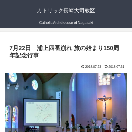
カトリック長崎大司教区
Catholic Archdiocese of Nagasaki
7月22日 浦上四番崩れ 旅の始まり150周
年記念行事
2018.07.23
2018.07.31