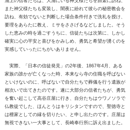
浦上の信者たちは、大浦にいる神父様たちを頻繁に訪ね、
また神父様たちも変装し、闇夜に紛れて彼らの秘密教会を
訪ね、有効でないと判断した場合条件付きで洗礼を授け、
要理をあらたに教え、ミサをささげるなどしました。そう
した恵みの時を過ごすうちに、信徒たちは次第に、しかし
確実に心の平安と喜びをかみしめ、勇気と希望が湧くのを
実感していったにちがいありません。
実際、「日本の信徒発見」の2年後、1867年4月、ある
家族の誰かが亡くなった時、本来なら寺の住職を呼ばない
といけないのに、呼ばないで自分たちで葬儀を行う遺族が
相次いで出てきたのです。遂に大部分の信者たちが、勇気
を奮い起こして高谷庄屋に行き、自分たちはウワノソラで
仏教徒でした、ほんとうはキリシタンですので、聖徳寺と
は檀家としての縁を切りたい、と申し出たのです。庄屋は
無視できない一大事として、長崎奉行所に訴え出ました。