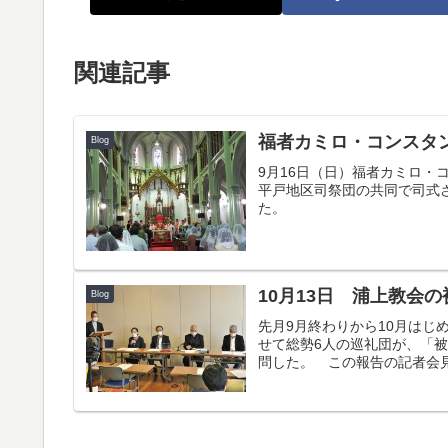
関連記事
福者カミロ・コンスタ
Blog
9月16日（日）福者カミロ
平戸地区司祭団の共同で司式
た。
10月13日 浦上教会
Blog
先月9月終わりから10月は
せて総勢6人の巡礼団が、「被
問した。 この報告の記者会見が