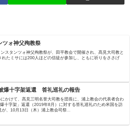
ンツォ神父殉教祭
・コンスタンツォ神父殉教祭が、田平教会で開催され、髙見大司教と
されたミサには200人ほどの信徒が参加し、ともに祈りをささげ
の被爆十字架返還 答礼巡礼の報告
じめにかけて、髙見三明名誉大司教を団長に、浦上教会の代表者合わ
爆十字架」返還（2019年8月）に対する答礼巡礼のため米国を訪
、10月13日（木）浦上教会司祭...