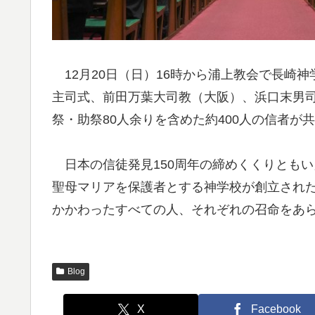
12月20日（日）16時から浦上教会で長崎神
主司式、前田万葉大司教（大阪）、浜口末男
祭・助祭80人余りを含めた約400人の信者が
日本の信徒発見150周年の締めくくりともい
聖母マリアを保護者とする神学校が創立され
かかわったすべての人、それぞれの召命をあ
Blog
X
Facebook