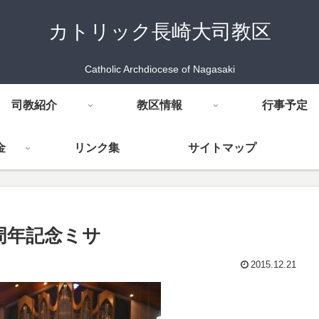
カトリック長崎大司教区
Catholic Archdiocese of Nagasaki
司教紹介
教区情報
行事予定
金
リンク集
サイトマップ
0周年記念ミサ
2015.12.21