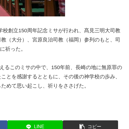
学校創立150周年記念ミサが行われ、髙見三明大司教
司教（大分）、宮原良治司教（福岡）参列のもと、司
共に祈った。
えるこのミサの中で、150年前、長崎の地に無原罪の
たことを感謝するとともに、その後の神学校の歩み、
らためて思い起こし、祈りをささげた。
LINE
コピー