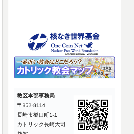
使
っ
て
く
だ
さ
い。
教区本部事務局
〒852-8114
長崎市橋口町1-1
カトリック長崎大司
教館