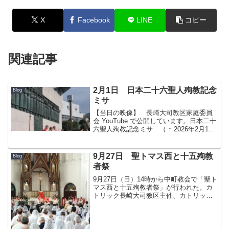
X
Facebook
LINE
コピー
関連記事
2月1日 日本二十六聖人殉教記念
Blog
ミサ
【当日の映像】 長崎大司教区家庭委員
会 YouTube で公開しています。日本二十
六聖人殉教記念ミサ （ ↑ 2026年2月10
日に追記しました。） 2月1日（日）14
時から長崎大司教区主催、長崎南地区評
議会担当による日本二十六聖人殉教記
9月27日 聖トマス西と十五殉教
Blog
念...
者祭
9月27日（日）14時から中町教会で「聖ト
マス西と十五殉教者祭」が行われた。カ
トリック長崎大司教区主催、カトリック
長崎南地区評議会運営。 第1部は14時か
ら、教会敷地内にある聖トマス西と十五
殉教者記念庭園前で十六聖人の玄義によ
るロザリオの祈...