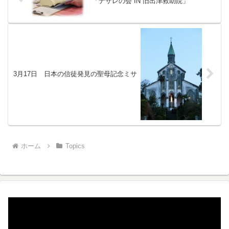
「ナザレの会 IN 旧出津救助院」
3月17日 日本の信徒発見の聖母記念ミサ
ホーム
Topics