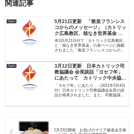
関連記事
5月21日更新 「教皇フランシス
Topics
コからのメッセージ」（カトリッ
ク広島教区、核なき世界基金 ペ
ージのご案内）
本日5月21日付で「カトリック広島教区」
と「核なき世界基金」の各ページに掲載
されました「教皇フランシスコからのメ
ッセージ」につきまして、長崎教区にお
いても共有したくページをご案内・お伝
えいたします。■ 2023-05-21付 教皇フ
3月12日更新 日本カトリック司
Topics
ランシス...
教協議会 会長談話「ヨセフ年」
にあたって カトリック中央協議
会ホームページ掲載のご案内
「ヨセフ年」にあたり、（2021年3月4日
付）日本カトリック司教協議会会長の談
話が発表されました。また、司教協議会
会長によるカテケージス 「いのちを守る
聖ヨセフ」も発表されました。 カトリ
ック中央協議会のホームページをご案内
いたします。「ヨ...
2月23日開催 お告げのマリア修道会主催