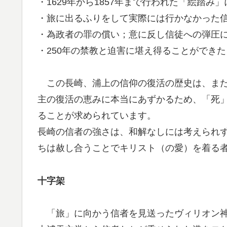
・1629年から1857年まで行われた「絵踏み
・旅に出るふりをして実際には行かなかった
・為政者の罪の償い；意に反し信徒への弾圧
・250年の禁教と迫害に堪え得ることができ
この長崎、浦上の信仰の復活の歴史は、まだ
主の復活の恵みに本当にあずかるため、「死
ることが求められています。
長崎の信者の強さは、和解なしには考えられ
ちは赦し合うことでキリスト（の愛）を着る
十字架
「旅」に向かう信者を見送ったヴィリオン神父