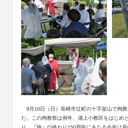
9月10日（日）長崎市辻町の十字架山で殉教
た。この殉教祭は例年、浦上小教区をはじめ
り、『旅』の終わり150周年にあたる今年は