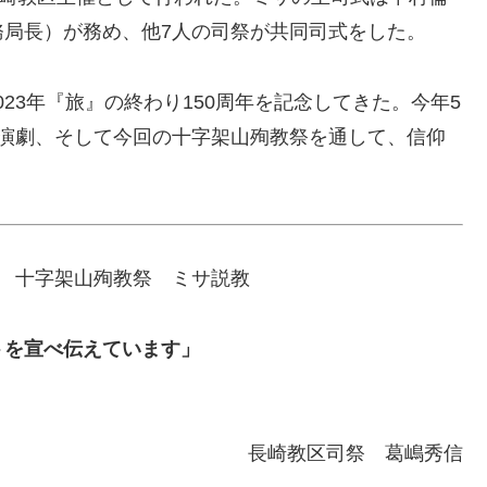
務局長）が務め、他7人の司祭が共同司式をした。
023年『旅』の終わり150周年を記念してきた。今年5
る演劇、そして今回の十字架山殉教祭を通して、信仰
記念 十字架山殉教祭 ミサ説教
トを宣べ伝えています」
長崎教区司祭 葛嶋秀信