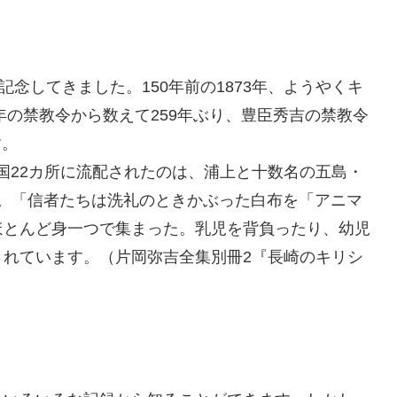
念してきました。150年前の1873年、ようやくキ
年の禁教令から数えて259年ぶり、豊臣秀吉の禁教令
す。
に全国22カ所に流配されたのは、浦上と十数名の五島・
ます。「信者たちは洗礼のときかぶった白布を「アニマ
ほとんど身一つで集まった。乳児を背負ったり、幼児
されています。（片岡弥吉全集別冊2『長崎のキリシ