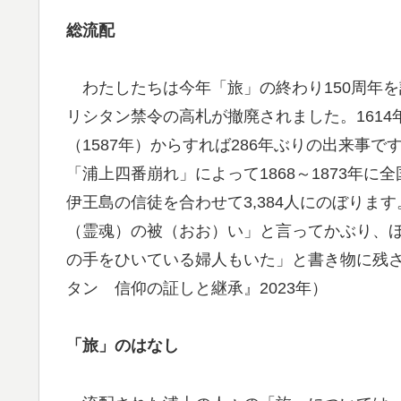
総流配
わたしたちは今年「旅」の終わり150周年を記
リシタン禁令の高札が撤廃されました。1614
（1587年）からすれば286年ぶりの出来事で
「浦上四番崩れ」によって1868～1873年
伊王島の信徒を合わせて3,384人にのぼり
（霊魂）の被（おお）い」と言ってかぶり、
の手をひいている婦人もいた」と書き物に残
タン 信仰の証しと継承』2023年）
「旅」のはなし