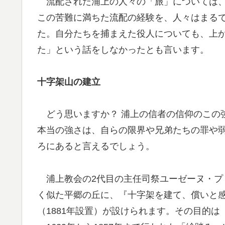
流配された浦上の人々の「旅」については、
この苦難に満ちた流配の経験を、人々はまる
た。自分たちを捕まえた役人についても、上
た」という話をしなかったとも言います。
十字架山の建立
どう思いますか？ 浦上の信者の信仰のこの
本当の強さは、自らの限界や兄弟たちの罪や
ろにあると言えるでしょう。
浦上教会の2代目の主任司祭ユーゼーヌ・プ
く似た平郷の丘に、『十字架を建て、償いと
（1881年設置）が設けられます。その目的は