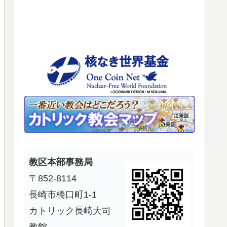
使
っ
て
く
だ
さ
い。
教区本部事務局
〒852-8114
長崎市橋口町1-1
カトリック長崎大司
教館