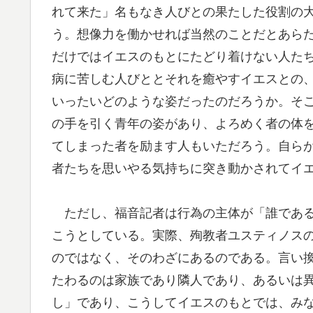
れて来た」名もなき人びとの果たした役割の
う。想像力を働かせれば当然のことだとあら
だけではイエスのもとにたどり着けない人た
病に苦しむ人びととそれを癒やすイエスとの
いったいどのような姿だったのだろうか。そ
の手を引く青年の姿があり、よろめく者の体
てしまった者を励ます人もいただろう。自ら
者たちを思いやる気持ちに突き動かされてイ
ただし、福音記者は行為の主体が「誰である
こうとしている。実際、殉教者ユスティノス
のではなく、そのわざにあるのである。言い
たわるのは家族であり隣人であり、あるいは
し」であり、こうしてイエスのもとでは、み