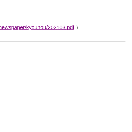
s/newspaper/kyouhou/202103.pdf
）