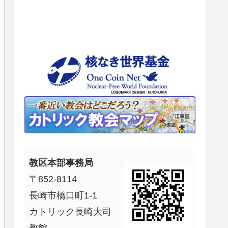
使
っ
て
く
だ
さ
い。
教区本部事務局
〒852-8114
長崎市橋口町1-1
カトリック長崎大司
教館