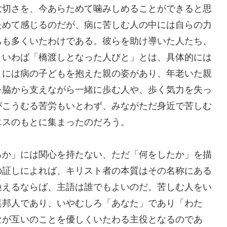
大切さを、今あらためて噛みしめることができると思
ためて感じるのだが、病に苦しむ人の中には自らの力
ちも多くいたわけである。彼らを助け導いた人たち、
、いわば「橋渡しとなった人びと」とは、具体的には
こには病の子どもを抱えた親の姿があり、年老いた親
を脇から支えながら一緒に歩む人や、歩く気力を失っ
がこうむる苦労もいとわず、みながただ身近で苦しむ
エスのもとに集まったのだろう。
か」には関心を持たない、ただ「何をしたか」を描
の証しによれば、キリスト者の本質はその名称にある
換えるならば、主語は誰でもよいのだ。苦しむ人をい
異邦人であり、いやむしろ「あなた」であり「わた
なが互いのことを優しくいたわる主役となるのであ