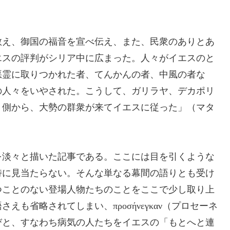
え、御国の福音を宣べ伝え、また、民衆のありとあ
エスの評判がシリア中に広まった。人々がイエスのと
悪霊に取りつかれた者、てんかんの者、中風の者な
の人々をいやされた。こうして、ガリラヤ、デカポリ
う側から、大勢の群衆が来てイエスに従った」（マタ
淡々と描いた記事である。ここには目を引くような
特に見当たらない。そんな単なる幕間の語りとも受け
つことのない登場人物たちのことをここで少し取り上
語さえも省略されてしまい、
προσήνεγκαν
（プロセーネ
びと、すなわち病気の人たちをイエスの「もとへと連