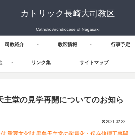
カトリック長崎大司教区
Catholic Archdiocese of Nagasaki
司教紹介
教区情報
行事予定
金
リンク集
サイトマップ
島天主堂の見学再開についてのお知ら
2021.02.22
1日付 重要文化財 黒島天主堂の耐震化・保存修理工事開