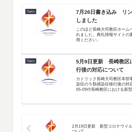
7月26日書き込み 
Topics
しました
このほど長崎大司教区ホーム
れました。典礼情報サイトの
用ください。
5月9日更新 長崎教
Topics
行後の対応について
カトリック長崎大司教区本部
染症の５類感染症移行後の対応
05-09付長崎教区における新
2月19日更新 新型コロナウイ
ついて