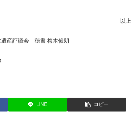
以上
遺産評議会 秘書 梅木俊朗
0
LINE
コピー