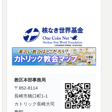
使
っ
て
く
だ
さ
い。
教区本部事務局
〒852-8114
長崎市橋口町1-1
カトリック長崎大司
教館