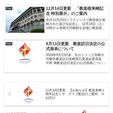
12月14日更新 「教皇様来崎記
Pope
念 特別展示」のご案内
先月11月24日にフランシスコ教皇様が来
崎された喜びを記念し、12月14日（土）
10時から長崎大司教館を会場に教皇様に
ゆかりある品々の特別展示が始まりまし
た。 教皇様が乗られた車（トヨタ
MIRAI）や教皇様がミサのときに着用さ
9月13日更新 教皇訪日決定の公
れた祭服、教皇...
Pope
式発表について
2019年9月13日各 位カトリック長崎大
司教区教皇訪日長崎実行委員会委員長
中村 満教皇訪日決定の公式発表につい
て ローマ教皇庁（バチカン）は9月13日
（金）9時（日本時間 同13日16時）、教
皇フランシスコの訪日決定を公式に発表
いたしま...
11月19日更新 【お知らせ】教皇来崎１
周年記念ミサ ライブ配信のご案内 ※
お詫び