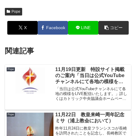
Pope
X
Facebook
LINE
コピー
関連記事
11月19日更新 特設サイト掲載
Pope
のご案内「当日は公式YouTube
チャンネルにて各地の模様を
LIVE配信いたします」
「当日は公式YouTubeチャンネルにて各
地の模様をLIVE配信いたします。」詳し
くはカトリック中央協議会ホームページ
11月19日掲載【教皇訪日】カトリック教
会イベントLIVE動画配信 と特設サイトを
ご確認ください。
11月22日 教皇来崎一周年記念
Pope
ミサ（浦上教会において）
昨年11月24日に教皇フランシスコが長崎
を訪問されたことを記念し、長崎教区で