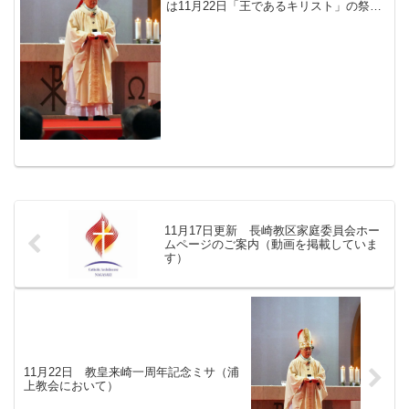
は11月22日「王であるキリスト」の祭日
に、各小教区において教皇来崎一周年記
念ミサを行うよう呼び掛けていた。 こ
の日、長崎教区司教座聖堂の浦上教会に
おいては髙見三明...
11月17日更新 長崎教区家庭委員会ホー
ムページのご案内（動画を掲載していま
す）
11月22日 教皇来崎一周年記念ミサ（浦
上教会において）