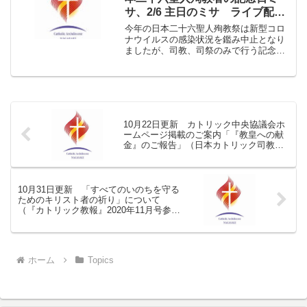
サ、2/6 主日のミサ ライブ配信
のご案内
今年の日本二十六聖人殉教祭は新型コロ
ナウイルスの感染状況を鑑み中止となり
ましたが、司教、司祭のみで行う記念日
当日のミサをライブ配信することとなり
ましたので、ご案内いたします。 また
現在、感染防止のため長崎教区の全小教
区で中止している1月30...
10月22日更新 カトリック中央協議会ホ
ームページ掲載のご案内「『教皇への献
金』のご報告」（日本カトリック司教協
議会会長）
10月31日更新 「すべてのいのちを守る
ためのキリスト者の祈り」について
（『カトリック教報』2020年11月号参
照）
ホーム
Topics