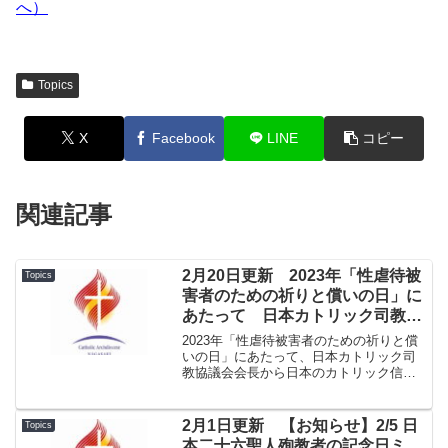
へ）
Topics
X
Facebook
LINE
コピー
関連記事
2月20日更新 2023年「性虐待被
Topics
害者のための祈りと償いの日」に
あたって 日本カトリック司教協
議会会長呼びかけ（カトリック中
2023年「性虐待被害者のための祈りと償
央協議会ホームページ）
いの日」にあたって、日本カトリック司
教協議会会長から日本のカトリック信者
の皆様にあてた呼びかけ（2023年2月17
日付）が掲載されています。（カトリッ
ク中央協議会ホームページへ）
2月1日更新 【お知らせ】2/5 日
Topics
本二十六聖人殉教者の記念日ミ