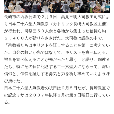
長崎市の西坂公園で２月３日、髙見三明大司教主司式によ
り日本二十六聖人殉教祭（カトリック長崎大司教区主催）
が行われ、司祭団５０人余と各地から集まった信徒ら約
２，４００人が祈りをささげた。大司教は説教の中で、
「殉教者たちはキリストを証しすることを第一に考えてい
た。自分の救いが先ではなくて、キリストを宣べ伝える、
福音を宣べ伝えることが先だったと思う」と語り、殉教者
たち、特にその日に記念する二十六聖人にならって、深い
信仰と、信仰を証しする勇気と力を祈り求めていくよう呼
び掛けた。
日本二十六聖人殉教者の祝日は２月５日だが、長崎教区で
の記念ミサは２００７年以降２月の第１日曜日に行ってい
る。