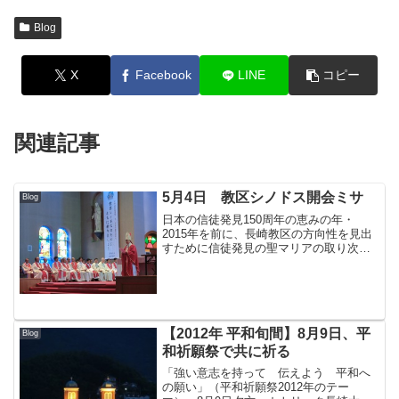
Blog
X
Facebook
LINE
コピー
関連記事
5月4日 教区シノドス開会ミサ
Blog
日本の信徒発見150周年の恵みの年・
2015年を前に、長崎教区の方向性を見出
すために信徒発見の聖マリアの取り次ぎ
を願って、5月4日（日）14時45分から浦
上教会で教区シノドス開会ミサが行われ
た。ミサの中では、参列者全員による信
仰宣言と、教区...
【2012年 平和旬間】8月9日、平
Blog
和祈願祭で共に祈る
「強い意志を持って 伝えよう 平和へ
の願い」（平和祈願祭2012年のテー