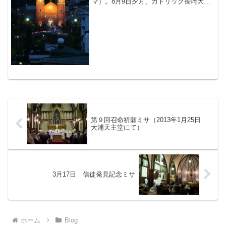
マ）。8月9日夕方、カトリック長崎大司
教区は平和公園から浦上教会までのたい
まつ行列と浦上教会でのミサを行い、平
和を願って共に祈りをささげた。ミサ
は、髙見三明大司教主司式...
第９回召命祈願ミサ（2013年1月25日
大浦天主堂にて）
3月17日 信徒発見記念ミサ
ホーム
Blog