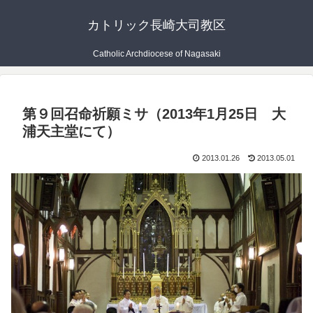
カトリック長崎大司教区
Catholic Archdiocese of Nagasaki
第９回召命祈願ミサ（2013年1月25日 大
浦天主堂にて）
2013.01.26
2013.05.01