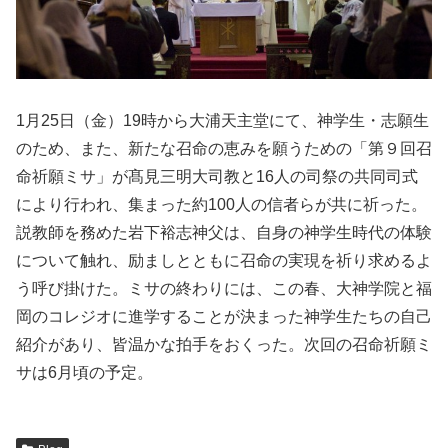
1月25日（金）19時から大浦天主堂にて、神学生・志願生
のため、また、新たな召命の恵みを願うための「第９回召
命祈願ミサ」が髙見三明大司教と16人の司祭の共同司式
により行われ、集まった約100人の信者らが共に祈った。
説教師を務めた岩下裕志神父は、自身の神学生時代の体験
について触れ、励ましとともに召命の実現を祈り求めるよ
う呼び掛けた。ミサの終わりには、この春、大神学院と福
岡のコレジオに進学することが決まった神学生たちの自己
紹介があり、皆温かな拍手をおくった。次回の召命祈願ミ
サは6月頃の予定。