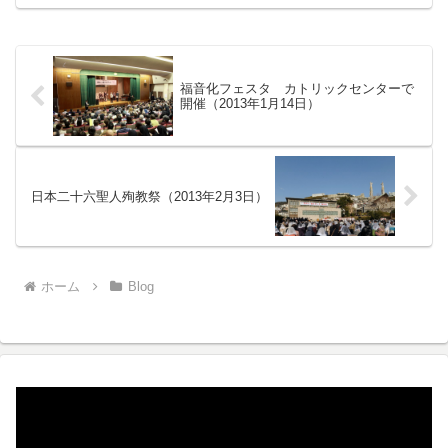
リシタン復活物語』 （監督・脚本 古巣
馨）が上...
福音化フェスタ カトリックセンターで
開催（2013年1月14日）
日本二十六聖人殉教祭（2013年2月3日）
ホーム
Blog