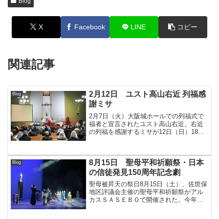
Blog
X
Facebook
LINE
コピー
関連記事
2月12日 ユスト高山右近 列福感
Blog
謝ミサ
2月7日（火）大阪城ホールでの列福式で
福者と宣言されたユスト高山右近。右近
の列福を感謝するミサが12日（日）18時
半から浦上教会で行われ、主司式の髙見
三明大司教、司祭団23人と助祭、多くの
修道者、信徒らが祈った。 髙見大司教
8月15日 聖母平和祈願祭・日本
は、命を懸けて信...
Blog
の信徒発見150周年記念劇
聖母被昇天の祭日8月15日（土）、佐世保
地区評議会主催の聖母平和祈願祭がアル
カスＳＡＳＥＢＯで開催された。今年は
ミサに代えて、日本の信徒発見150周年記
念劇 『そして サンタ・マリアがいた―キ