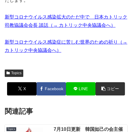
たします。
新型コロナウイルス感染拡大のただ中で 日本カトリック
司教協議会会長 談話（→ カトリック中央協議会へ）
新型コロナウイルス感染症に苦しむ世界のための祈り（→
カトリック中央協議会へ）
Topics
X
Facebook
LINE
コピー
関連記事
7月10日更新 韓国如己の会主催
Topics