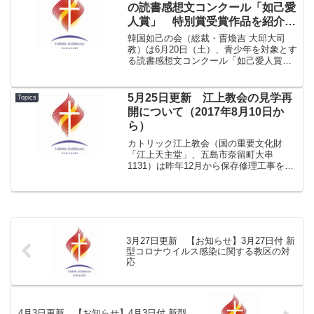
の読書感想文コンクール「如己愛
人賞」 特別賞受賞作品を紹介し
ます
韓国如己の会（総裁・曺煥吉 大邱大司
教）は6月20日（土）、青少年を対象とす
る読書感想文コンクール「如己愛人賞」
の授賞式を同教区内で開催しました。
同教区の公式サイトによると、今回の公
募には中学生の部115、高校生の部38の計
5月25日更新 江上教会の見学再
Topics
153編が寄せ...
開について（2017年8月10日か
ら）
カトリック江上教会（国の重要文化財
「江上天主堂」、五島市奈留町大串
1131）は昨年12月から保存修理工事を実
施しておりましたが、今年7月末に工事が
完了する見通しとなりました。 この
間、安全のために見学をご遠慮いただ
き、ご不便をおかけしており...
3月27日更新 【お知らせ】3月27日付 新
型コロナウイルス感染に関する教区の対
応
4月3日更新 【お知らせ】4月3日付 新型