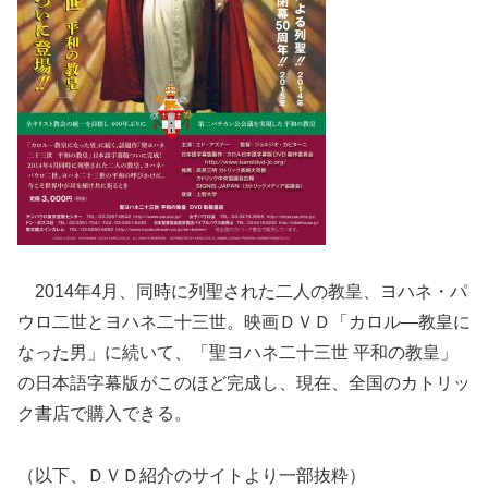
2014年4月、同時に列聖された二人の教皇、ヨハネ・パ
ウロ二世とヨハネ二十三世。映画ＤＶＤ「カロル―教皇に
なった男」に続いて、「聖ヨハネ二十三世 平和の教皇」
の日本語字幕版がこのほど完成し、現在、全国のカトリッ
ク書店で購入できる。
（以下、ＤＶＤ紹介のサイトより一部抜粋）