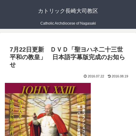
カトリック長崎大司教区
Catholic Archdiocese of Nagasaki
7月22日更新 ＤＶＤ「聖ヨハネ二十三世
平和の教皇」 日本語字幕版完成のお知ら
せ
2016.07.22
2016.08.19