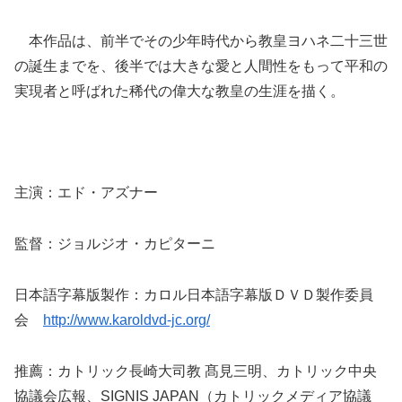
本作品は、前半でその少年時代から教皇ヨハネ二十三世
の誕生までを、後半では大きな愛と人間性をもって平和の
実現者と呼ばれた稀代の偉大な教皇の生涯を描く。
主演：エド・アズナー
監督：ジョルジオ・カピターニ
日本語字幕版製作：カロル日本語字幕版ＤＶＤ製作委員
会
http://www.karoldvd-jc.org/
推薦：カトリック長崎大司教 髙見三明、カトリック中央
協議会広報、SIGNIS JAPAN（カトリックメディア協議