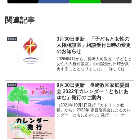
関連記事
3月30日更新 「子どもと女性の
Topics
人権相談室」相談受付日時の変更
のお知らせ
2026年4月から、長崎大司教区「子どもと
女性の人権相談室」の相談受付日時が変
更することとなりました。 詳しくはこ
ちら 「子どもと女性の人権相談室」のペ
ージ からご確認ください。どうぞよろし
くお願いいたします。
9月30日更新 長崎教区家庭委員
Topics
会 2022年カレンダー「ともにあ
ゆむ」発行のご案内
（2021年10月1日発行『カトリック教
報』から）2022年 家庭委員会によるカレ
ンダー「ともにあゆむ」発行 コロナ禍
の中で、皆が教会に集うことも難しくな
り、ますます家庭での信仰生活に必要な
ものが求められています。 そこで、今
回発行した20...