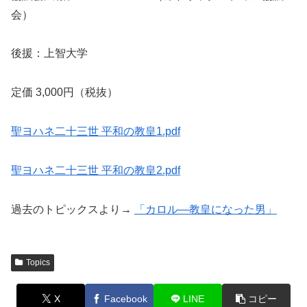
会）
後援：上智大学
定価 3,000円（税抜）
聖ヨハネ二十三世 平和の教皇1.pdf
聖ヨハネ二十三世 平和の教皇2.pdf
過去のトピックスより→
「カロル―教皇になった男」
Topics
X
Facebook
LINE
コピー