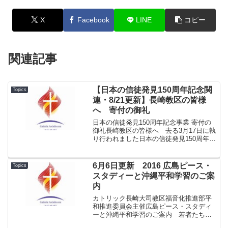
X
Facebook
LINE
コピー
関連記事
【日本の信徒発見150周年記念関
Topics
連・8/21更新】長崎教区の皆様
へ 寄付の御礼
日本の信徒発見150周年記念事業 寄付の
御礼長崎教区の皆様へ 去る3月17日に執
り行われました日本の信徒発見150周年記
念行事および関連行事に多大なご協力を
いただき、その上、時機を失した寄付願
いにもかかわらず、寛大なご理解とご支
6月6日更新 2016 広島ピース・
Topics
援を賜りまし...
スタディーと沖縄平和学習のご案
内
カトリック長崎大司教区福音化推進部平
和推進委員会主催広島ピース・スタディ
ーと沖縄平和学習のご案内 若者たち
よ。 ことしの夏は 平和を学ぼう。