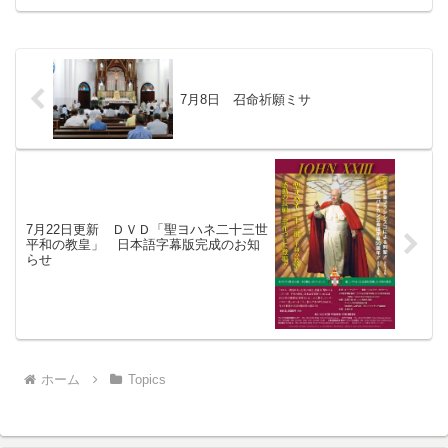
【広島ピース・スタディー】 参加対
象：中学生 被爆地を持つ教区として平
和推進への責任を再認識し、特に...
7月8日 召命祈願ミサ
7月22日更新 ＤＶＤ「聖ヨハネ二十三世
平和の教皇」 日本語字幕版完成のお知
らせ
ホーム
Topics