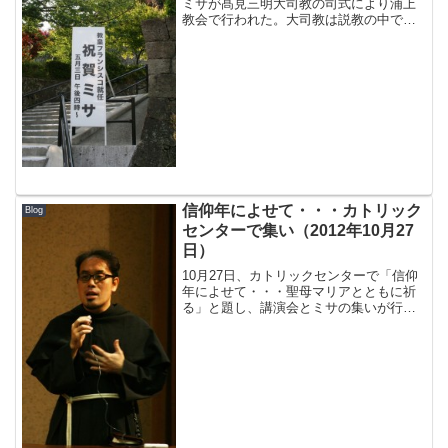
ミサが髙見三明大司教の司式により浦上
教会で行われた。大司教は説教の中で、
「それぞれの時代に応じた教皇が（常
に）選ばれてきた」と語り、歴代教皇と
前教皇ベネディクト16世への感謝ととも
に新教皇フランシスコへ...
信仰年によせて・・・カトリック
Blog
センターで集い（2012年10月27
日）
10月27日、カトリックセンターで「信仰
年によせて・・・聖母マリアとともに祈
る」と題し、講演会とミサの集いが行わ
れた。けがれなき聖母の騎士会主催、カ
トリック長崎大司教区後援。講師は、け
がれなき聖母の騎士会国内霊的補佐司祭
で、コンベンツアル聖...