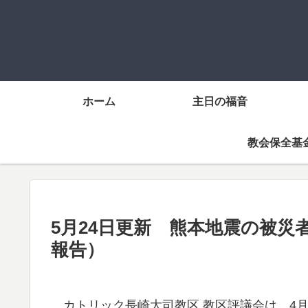
ホーム
主日の福音
教会保全基
5月24日更新 熊本地震の被
報告）
カトリック長崎大司教区 教区評議会は、4月