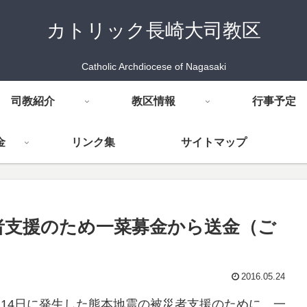
カトリック長崎大司教区
Catholic Archdiocese of Nagasaki
司教紹介
教区情報
行事予定
金
リンク集
サイトマップ
災者支援のため一菜募金から送金（ご
2016.05.24
14日に発生した熊本地震の被災者支援のために、一