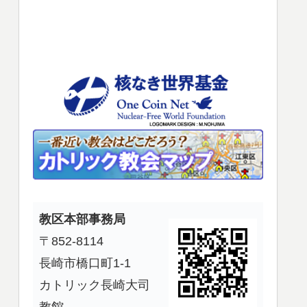
使
っ
て
く
だ
さ
い。
教区本部事務局
〒852-8114
長崎市橋口町1-1
カトリック長崎大司
教館