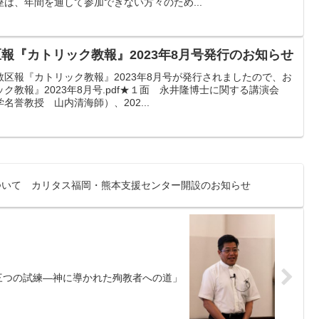
は、年間を通して参加できない方々のため...
区報『カトリック教報』2023年8月号発行のお知らせ
区報『カトリック教報』2023年8月号が発行されましたので、お
ク教報』2023年8月号.pdf★１面 永井隆博士に関する講演会
誉教授 山内清海師）、202...
ついて カリタス福岡・熊本支援センター開設のお知らせ
三つの試練―神に導かれた殉教者への道」