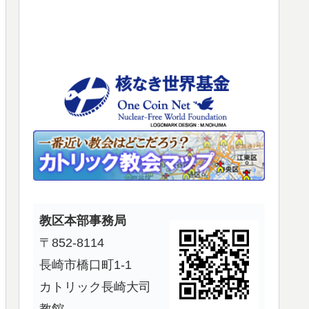
使
っ
て
く
だ
さ
い。
教区本部事務局
〒852-8114
長崎市橋口町1-1
カトリック長崎大司
教館