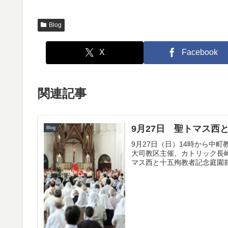
Blog
X
Facebook
関連記事
9月27日 聖トマス西
Blog
9月27日（日）14時から中
大司教区主催、カトリック長
マス西と十五殉教者記念庭園前