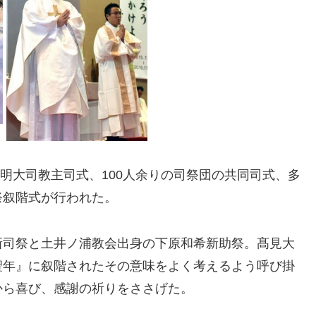
三明大司教主司式、100人余りの司祭団の共同司式、多
祭叙階式が行われた。
司祭と土井ノ浦教会出身の下原和希新助祭。髙見大
聖年』に叙階されたその意味をよく考えるよう呼び掛
から喜び、感謝の祈りをささげた。