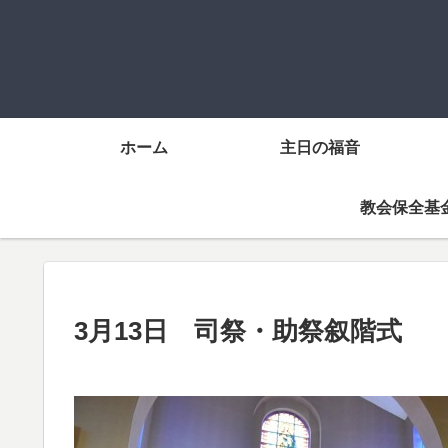
ホーム
主日の福音
教会保全基
3月13日 司祭・助祭叙階式