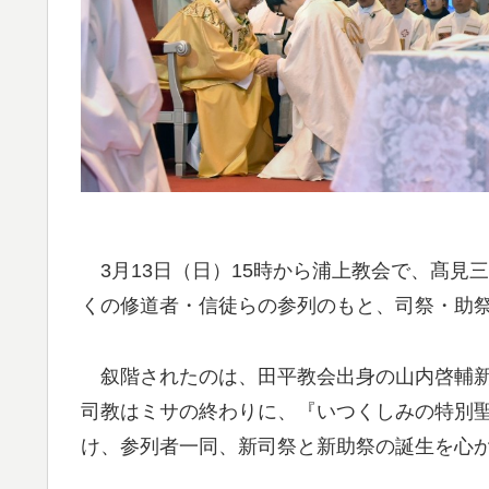
3月13日（日）15時から浦上教会で、髙見
くの修道者・信徒らの参列のもと、司祭・助
叙階されたのは、田平教会出身の山内啓輔新
司教はミサの終わりに、『いつくしみの特別
け、参列者一同、新司祭と新助祭の誕生を心