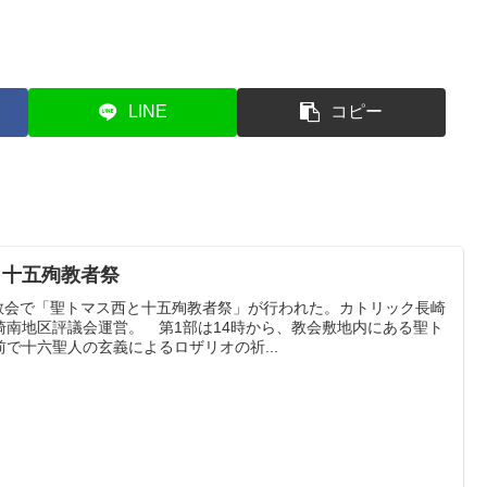
LINE
コピー
と十五殉教者祭
町教会で「聖トマス西と十五殉教者祭」が行われた。カトリック長崎
崎南地区評議会運営。 第1部は14時から、教会敷地内にある聖ト
で十六聖人の玄義によるロザリオの祈...