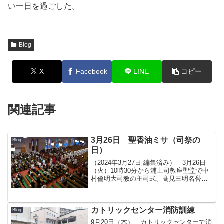
い一日を過ごした。
Blog
X
Facebook
LINE
コピー
関連記事
3月26日 聖香油ミサ（司祭の
Blog
日）
（2024年3月27日 編集済み） 3月26日
（火）10時30分から浦上司教座聖堂で中
村倫明大司教の主司式、髙見三明名誉大
司教と80人余の司祭団の共同司式により
聖香油ミサが行われた。ミサには子ども
たちを含め多くの信徒らが参加し、共に
カトリックセンター消防訓練
祈りをさ...
Blog
9月20日（木） カトリックセンターで消