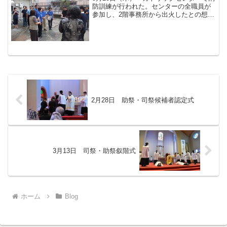
防訓練が行われた。センターの全職員が
参加し、2階事務所から出火したとの想定
で通報・初期消火・避難誘導を分担し、
北消防署の指導のもと、訓練を実施し
た。カトリックセンターは居住司祭の他
に、一般宿泊者の利用...
2月28日 助祭・司祭候補者認定式
3月13日 司祭・助祭叙階式
ホーム
Blog