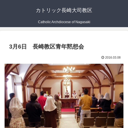
カトリック長崎大司教区
Catholic Archdiocese of Nagasaki
3月6日 長崎教区青年黙想会
2016.03.08